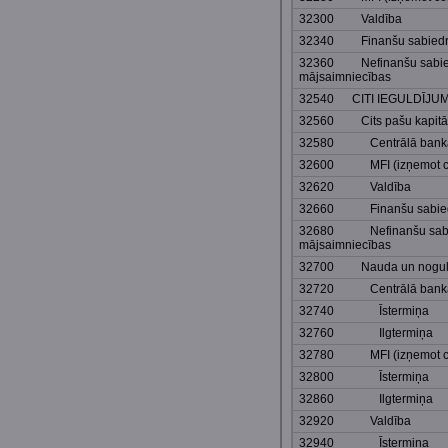
32300 Valdība
32340 Finanšu sabiedrīb
32360 Nefinanšu sabied
mājsaimniecības
32540 CITI IEGULDĪJUM
32560 Cits pašu kapitā
32580 Centrālā bank
32600 MFI (izņemot cen
32620 Valdība
32660 Finanšu sabiedrī
32680 Nefinanšu sabie
mājsaimniecības
32700 Nauda un noguld
32720 Centrālā bank
32740 Īstermiņa
32760 Ilgtermiņa
32780 MFI (izņemot cen
32800 Īstermiņa
32860 Ilgtermiņa
32920 Valdība
32940 Īstermiņa