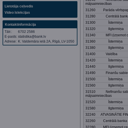
mājsaimniecības
Lietotāja ceļvedis
31260 Parāda vērtspapī
Video īslekcijas
31280 Centrālā bank
31300 Īstermiņa
Kontaktinformācija
31320 Ilgtermiņa
Tālr.:
6702 2586
31340 MFI (izņemot cen
E-pasts:
statistika@bank.lv
Adrese:
K. Valdemāra ielā 2A, Rīgā, LV-1050
31360 Īstermiņa
31380 Ilgtermiņa
31400 Valdība
31420 Īstermiņa
31440 Ilgtermiņa
31490 Finanšu sabiedrī
31500 Īstermiņa
31560 Ilgtermiņa
31510 Nefinanšu sabie
mājsaimniecības
31520 Īstermiņa
31580 Ilgtermiņa
32240 ATVASINĀTIE FI
32260 Centrālā banka
32280 MFI (izņemot cent