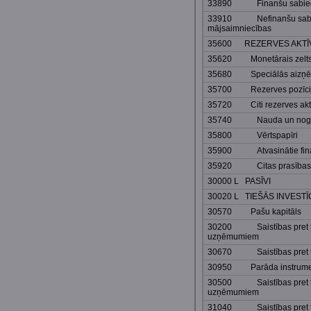
33890 Finanšu sabiedrī
33910 Nefinanšu sabie
mājsaimniecības
35600 REZERVES AKTĪ
35620 Monetārais zelt
35680 Speciālās aizņēm
35700 Rezerves pozīci
35720 Citi rezerves aktī
35740 Nauda un nogul
35800 Vērtspapīri
35900 Atvasinātie finan
35920 Citas prasības
30000 L PASĪVI
30020 L TIEŠĀS INVESTĪ
30570 Pašu kapitāls
30200 Saistības pret tie
uzņēmumiem
30670 Saistības pret ti
30950 Parāda instrume
30500 Saistības pret tie
uzņēmumiem
31040 Saistības pret ti