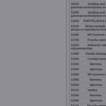
30520 Saistības pret m
galvenais kontrolējošais inv
31060 Saistības pret m
galvenais kontrolējošais in
31600 PORTFEĻIEGULD
31620 Biržas sarakstā ie
akcijas un ieguldījumu fon
31660 MFI (izņemot cen
31760 Finanšu sabiedrī
31820 Nefinanšu sabie
mājsaimniecības
31880 Parāda vērtspapī
31900 Centrālā bank
31920 Īstermiņa
31940 Ilgtermiņa
31960 MFI (izņemot cen
31980 Īstermiņa
32000 Ilgtermiņa
32020 Valdība
32040 Īstermiņa
32060 Ilgtermiņa
32110 Finanšu sabiedrī