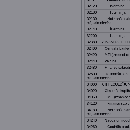
32120 Īstermiņa
32180 Ilgtermiņa
32130 Nefinanšu sabie
mājsaimniecības
32140 Īstermiņa
32200 Ilgtermiņa
32380 ATVASINĀTIE FI
32400 Centrālā banka
32420 MFI (izņemot cent
32440 Valdība
32480 Finanšu sabiedrīb
32500 Nefinanšu sabied
mājsaimniecības
34000 CITI IEGULDĪJUM
34020 Cits pašu kapitā
34060 MFI (izņemot cen
34120 Finanšu sabiedrī
34180 Nefinanšu sabie
mājsaimniecības
34240 Nauda un noguld
34260 Centrālā bank