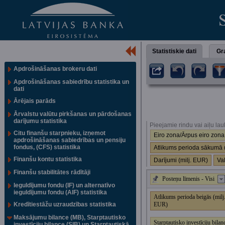
Statistiskie dati
Gra
Apdrošināšanas brokeru dati
Apdrošināšanas sabiedrību statistika un
dati
Ārējais parāds
Ārvalstu valūtu pirkšanas un pārdošanas
darījumu statistika
Pieejamie rindu vai aiļu lau
Citu finanšu starpnieku, izņemot
Eiro zona/Ārpus eiro zona
apdrošināšanas sabiedrības un pensiju
fondus, (CFS) statistika
Atlikums perioda sākumā 
Finanšu kontu statistika
Darījumi (milj. EUR)
Va
Finanšu stabilitātes rādītāji
Posteņu līmenis - Visi
Ieguldījumu fondu (IF) un alternatīvo
ieguldījumu fondu (AIF) statistika
Atlikums perioda beigās (milj
Kredītiestāžu uzraudzības statistika
EUR)
Maksājumu bilance (MB), Starptautisko
Starptautisko investīciju bil
investīciju bilance (SIB) un Starptautiskā