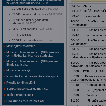
pakalpojumu tirdzniecība (SPT)
30000 A AKTĪVI
01 Analītisko datu tabulas
04.06.2026.
30020 A TIEŠĀS INVESTĪ
02 MB mēneša datu tabulas
14.07.2026.
30070 Pašu kapitāls
03 MB ceturkšņa/ gada datu
30090 Prasības pret tieš
tabulas
04.06.2026.
uzņēmumiem
04 SIB datu tabulas
04.06.2026.
30600 Prasības pret tie
0401 SIB
30410 Parāda instrume
05 SPT datu tabulas
30440 Prasības pret tieš
04.06.2026.
uzņēmumiem
Maksājumu statistika
30980 Prasības pret tie
Monetāro finanšu iestāžu (MFI), izņemot
30460 Prasības pret m
centrālo banku, bilances statistika
galvenais kontrolējošais inv
Monetāro finanšu iestāžu (MFI) procentu
31000 Prasības pret m
likmju statistika
galvenais kontrolējošais in
Monetārie rādītāji
31100 PORTFEĻIEGULD
Nosūtītie kartei piesaistītie maksājumi
31120 Biržas sarakstā ie
akcijas un ieguldījumu fon
Pensiju fondi un plāni
31140 Centrālā bank
Starptautisko rezervju matrica
31160 MFI (izņemot cen
Tiešās investīcijas (TI)
31180 Valdība
31220 Finanšu sabiedrī
Eiro kurss attiecībā pret latu
31240 Nefinanšu sabie