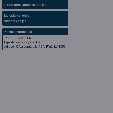
Eiro kurss attiecībā pret latu
Lietotāja ceļvedis
Video īslekcijas
Kontaktinformācija
Tālr.:
6702 2586
E-pasts:
statistika@bank.lv
Adrese:
K. Valdemāra ielā 2A, Rīgā, LV-1050