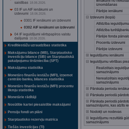
Ienākumi no nekusta
saistības
18.06.2026.
iznomāšanas
03 IF un AIF ienākumi un
Pārējie ienākumi
izdevumi
18.06.2026.
Izdevumi (kopā)
0301 IF ienākumi un izdevumi
Atlīdzība ieguldījum
0302 AIF ienākumi un izdevumi
Atlīdzība turētājbank
04 IF ieguldījumi vērtspapīros valstu
Pārējie fonda pārval
dalījumā
18.06.2026.
Procentu izdevumi
Kredītiestāžu uzraudzības statistika
Pārējie izdevumi
Maksājumu bilance (MB), Starptautisko
Ieguldījumu ienākumi
investīciju bilance (SIB) un Starptautiskā
pakalpojumu tirdzniecība (SPT)
Ieguldījumu vērtības pi
Maksājumu statistika
Realizētais ieguldīj
samazinājums
Monetāro finanšu iestāžu (MFI), izņemot
Nerealizētais ieguld
centrālo banku, bilances statistika
samazinājums
Monetāro finanšu iestāžu (MFI) procentu
Pārskata perioda ienāku
likmju statistika
Pārskata periodā pārdoto
Monetārie rādītāji
Pārskata periodā pārdot
Nosūtītie kartei piesaistītie maksājumi
samazinājums, kas atzīts i
Nodokļi un nodevas
Pensiju fondi un plāni
Ieguldījumu rezultātā gū
Starptautisko rezervju matrica
samazinājums
Tiešās investīcijas (TI)