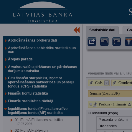
Statistiskie dati
Gra
Apdrošināšanas brokeru dati
Apdrošināšanas sabiedrību statistika un
dati
Ārējais parāds
Ārvalstu valūtu pirkšanas un pārdošanas
darījumu statistika
Pieejamie rindu vai aiļu lau
Citu finanšu starpnieku, izņemot
apdrošināšanas sabiedrības un pensiju
Gads
Ceturksni
fondus, (CFS) statistika
Finanšu kontu statistika
Summa (tūkst. EUR)
Finanšu stabilitātes rādītāji
Pozīcija - 1. līmenis
Ieguldījumu fondu (IF) un alternatīvo
ieguldījumu fondu (AIF) statistika
Ienākumi (kopā)
Procentu ienākumi
01 IF un AIF bilances statistika
17.07.2026.
Dividendes
02 IF un AIF aktīvi un