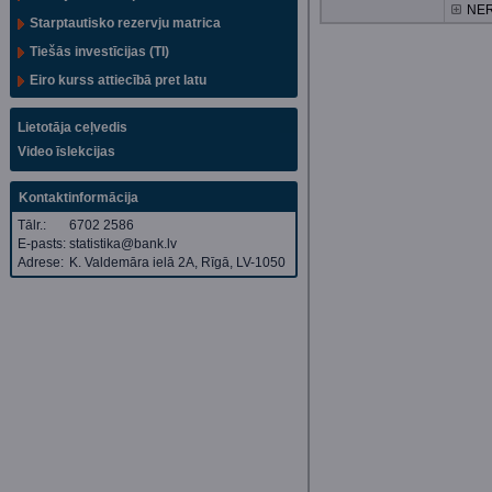
NER
Starptautisko rezervju matrica
Tiešās investīcijas (TI)
Eiro kurss attiecībā pret latu
Lietotāja ceļvedis
Video īslekcijas
Kontaktinformācija
Tālr.:
6702 2586
E-pasts:
statistika@bank.lv
Adrese:
K. Valdemāra ielā 2A, Rīgā, LV-1050