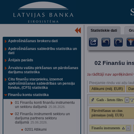
Statistiskie dati
Gra
Apdrošināšanas brokeru dati
Apdrošināšanas sabiedrību statistika un
dati
Ārējais parāds
02 Finanšu ins
Ārvalstu valūtu pirkšanas un pārdošanas
darījumu statistika
Ja rādītāji nav aprēķināmi 
Citu finanšu starpnieku, izņemot
Pieejamie rindu vai aiļu lau
apdrošināšanas sabiedrības un pensiju
fondus, (CFS) statistika
Atlikumi (milj. EUR)
Dar
Finanšu kontu statistika
Gads - lietots filtrs
01 Finanšu konti finanšu instrumentu
un sektoru dalījumā
25.06.2026.
Pārvērtēšanas un citas
02 Finanšu instrumenti sektoru un
pārmaiņas (milj. EUR)
darījuma partnera sektoru
dalījumā
25.06.2026.
Finanšu instruments
0201 Atlikumi