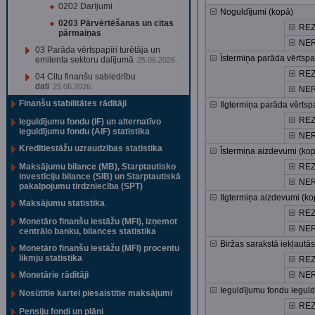
0202 Darījumi
Noguldījumi (kopā)
0203 Pārvērtēšanas un citas
REZ
pārmaiņas
NER
03 Parāda vērtspapīri turētāja un
Īstermiņa parāda vērtspa
emitenta sektoru dalījumā
25.06.2026.
REZ
04 Citu finanšu sabiedrību
dati
25.06.2026.
NER
Finanšu stabilitātes rādītāji
Ilgtermiņa parāda vērtspa
REZ
Ieguldījumu fondu (IF) un alternatīvo
ieguldījumu fondu (AIF) statistika
NER
Kredītiestāžu uzraudzības statistika
Īstermiņa aizdevumi (ko
Maksājumu bilance (MB), Starptautisko
REZ
investīciju bilance (SIB) un Starptautiskā
NER
pakalpojumu tirdzniecība (SPT)
Ilgtermiņa aizdevumi (ko
Maksājumu statistika
REZ
Monetāro finanšu iestāžu (MFI), izņemot
NER
centrālo banku, bilances statistika
Biržas sarakstā iekļautās
Monetāro finanšu iestāžu (MFI) procentu
likmju statistika
REZ
Monetārie rādītāji
NER
Ieguldījumu fondu ieguld
Nosūtītie kartei piesaistītie maksājumi
REZ
Pensiju fondi un plāni