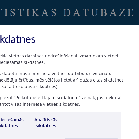
Uz sākumu
|
Latvijas Banka
īkdatnes
ekļa vietnes darbības nodrošināšanai izmantojam vietnei
ieciešamās sīkdatnes.
t ar datiem par 2014. gada decembri)
 uzlabotu mūsu interneta vietnes darbību un veicinātu
ļu datus, atšķirībā no Latvijas Bankas tīmekļa vietnes sadaļā “Uzraudzības
klētāju ērtības, mēs vēlētos lietot arī dažas citas sīkdatnes
 skaitā trešo pušu sīkdatnes).
iežot "Piekrītu ieteiktajām sīkdatnēm" zemāk, jūs piekrītat
ntot visas interneta vietnes sīkdatnes.
ieciešamās
Analītiskās
īkdatnes
sīkdatnes
04 /
05 /
06 /
07 /
08 /
09 /
10 /
11 /
2015
2015
2015
2015
2015
2015
2015
201