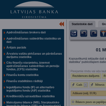
Statistiskie dati
Gra
Apdrošināšanas brokeru dati
Apdrošināšanas sabiedrību statistika un
dati
Ārējais parāds
01 M
Ārvalstu valūtu pirkšanas un pārdošanas
darījumu statistika
Kopsavilkumā iekļautie dati s
statistika” publicētajiem dat
Citu finanšu starpnieku, izņemot
apdrošināšanas sabiedrības un pensiju
fondus, (CFS) statistika
Pieejamie rindu vai aiļu lau
Finanšu kontu statistika
Rezidences dalījums
R
Finanšu stabilitātes rādītāji
Gads
Mēnesis
Ieguldījumu fondu (IF) un alternatīvo
ieguldījumu fondu (AIF) statistika
Atlikumi (milj. EUR)
Kredītiestāžu uzraudzības statistika
Bilances puses un papildpo
Maksājumu bilance (MB), Starptautisko
investīciju bilance (SIB) un Starptautiskā