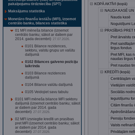
pakalpojumu tirdzniecība (SPT)
KOPĀ AKTĪVI (kopā)
NAUDA KASĒ UN 
Maksājumu statistika
Nauda kasē
Monetāro finanšu iestāžu (MFI), izņemot
centrālo banku, bilances statistika
Noguldījumi La
01 MFI mēneša bilance (izņemot
PRASĪBAS PRET M
centrālo banku; sākot ar datiem par
Pret ārvalstu 
2014. gada decembri)
27.07.2026.
Pret saistītaj
0101 Bilance rezidences,
tirgus fondus
sektoru, valstu grupu un valūtu
dalījumā
Pret MFI, kas n
naudas tirgus 
0102 Bilances galveno pozīciju
Pret naudas ti
laikrinda
KREDĪTI (kopā)
0103 Bilance rezidences
dalījumā
Centrālajām v
0104 Bilance valūtu dalījumā
Vietējām vald
0105 Veidojiet savu tabulu
Sociālās nodr
Ieguldījumu fo
0101 MFI mēneša bilance MFI sektoru
dalījumā (izņemot centrālo banku; sākot
Citām finanšu 
ar datiem par 2014. gada
decembri)
Apdrošināšana
27.07.2026.
Pensiju fondi
02 MFI izsniegtie kredīti un prasības
pret MFI (izņemot centrālo banku; sākot
Valsts nefinan
ar datiem par 2014. gada
decembri)
Privātajām ne
27.07.2026.