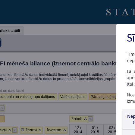
fiskie attēli
S
Tīm
nep
FI mēneša bilance (izņemot centrālo banku; sāko
Lai
atur kredītiestāžu datus individuālā līmenī, neiekļaujot kredītiestāžu ārvalstu filiā
apme
iem, kas ietver kredītiestāžu datus to prudenciālās konsolidācijas grupām.
(tai
ki un datu lauki
Nosp
ezidentu un valstu grupu dalījums
Valūtu dalījums
Pārmaiņas (milj. EUR)
izma
Nep
Periods
s
12 /
01 /
02 /
03 /
steņi
Pozīcija
Izvērsums
2014
2015
2015
2015