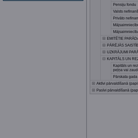
Pensiju fondu
Valsts nefinan
Privāto nefina
Mājsaimniecīb
Mājsaimniecīb
EMITĒTIE PARĀD
PĀRĒJĀS SAISTĪ
UZKRĀJUMI PARĀ
KAPITĀLS UN RE
Kapitāls un re
peļņa vai zau
Pārskata gada 
Aktīvi pārvaldīšanā (papi
Pasīvi pārvaldīšanā (pap