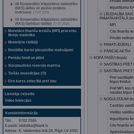
Privāto nefina
08 Kooperatīvo krājaizdevu sabiedrību
Ieguldījumu fo
(KKS) aktīvu un pasīvu posteņu
izvērsums
27.07.2026.
LĪDZDALĪBA SAI
PAMATKAPITĀLĀ (ko
09 Kooperatīvo krājaizdevu sabiedrību
(KKS) darbības rādītāji
27.07.2026.
MFI
Monetāro finanšu iestāžu (MFI) procentu
Citu finanšu ies
likmju statistika
Privāto nefina
Monetārie rādītāji
PAMATLĪDZEKĻI
Nosūtītie kartei piesaistītie maksājumi
PĀRĒJIE AKTĪVI
Pensiju fondi un plāni
KOPĀ PASĪVI (kopā)
SAISTĪBAS PRET
Starptautisko rezervju matrica
SAISTĪBAS PRET 
Tiešās investīcijas (TI)
Pret saistītaj
Eiro kurss attiecībā pret latu
tirgus fondus
Pret MFI, kas n
naudas tirgus 
Lietotāja ceļvedis
NOGULDĪJUMI (ko
Video īslekcijas
Centrālo valdī
Vietējo valdību
Kontaktinformācija
Ieguldījumu fo
Tālr.:
6702 2586
Citu finanšu ies
E-pasts:
statistika@bank.lv
Adrese:
K. Valdemāra ielā 2A, Rīgā, LV-1050
Apdrošināšana