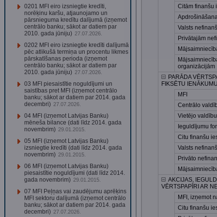
0201 MFI eiro izsniegtie kredīti,
Citām finanšu 
norēķinu karšu, atjaunojamo un
Apdrošināšana
pārsnieguma kredītu dalījumā (izņemot
centrālo banku; sākot ar datiem par
Valsts nefinan
2010. gada jūniju)
27.07.2026.
Privātajām ne
0202 MFI eiro izsniegtie kredīti dalījumā
Mājsaimniecī
pēc atlikušā termiņa un procentu likmes
pārskatīšanas perioda (izņemot
Mājsaimniecīb
centrālo banku; sākot ar datiem par
organizācijām
2010. gada jūniju)
27.07.2026.
PARĀDA VĒRTSPAP
03 MFI piesaistītie noguldījumi un
FIKSĒTU IENĀKUMU 
saistības pret MFI (izņemot centrālo
MFI
banku; sākot ar datiem par 2014. gada
decembri)
27.07.2026.
Centrālo valdī
04 MFI (izņemot Latvijas Banku)
Vietējo valdību
mēneša bilance (dati līdz 2014. gada
Ieguldījumu fo
novembrim)
29.01.2015.
Citu finanšu ies
05 MFI (izņemot Latvijas Banku)
izsniegtie kredīti (dati līdz 2014. gada
Valsts nefinan
novembrim)
29.01.2015.
Privāto nefina
06 MFI (izņemot Latvijas Banku)
Mājsaimniecīb
piesaistītie noguldījumi (dati līdz 2014.
gada novembrim)
AKCIJAS, IEGULD
29.01.2015.
VĒRTSPAPĪRI AR N
07 MFI Peļņas vai zaudējumu aprēķins
MFI, izņemot n
MFI sektoru dalījumā (izņemot centrālo
banku; sākot ar datiem par 2014. gada
Citu finanšu ies
decembri)
27.07.2026.