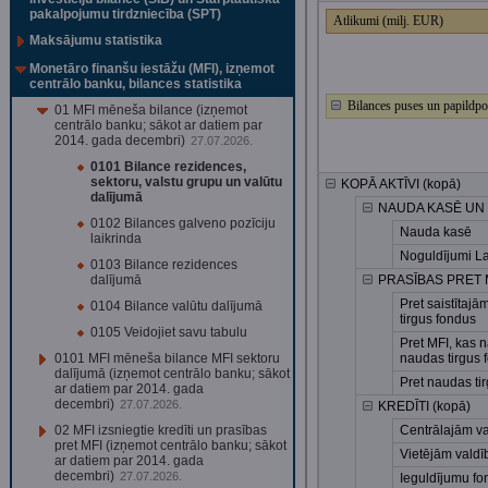
pakalpojumu tirdzniecība (SPT)
Atlikumi (milj. EUR)
Maksājumu statistika
Monetāro finanšu iestāžu (MFI), izņemot
centrālo banku, bilances statistika
Bilances puses un papildpo
01 MFI mēneša bilance (izņemot
centrālo banku; sākot ar datiem par
2014. gada decembri)
27.07.2026.
0101 Bilance rezidences,
sektoru, valstu grupu un valūtu
KOPĀ AKTĪVI (kopā)
dalījumā
NAUDA KASĒ UN 
0102 Bilances galveno pozīciju
Nauda kasē
laikrinda
Noguldījumi La
0103 Bilance rezidences
dalījumā
PRASĪBAS PRET M
Pret saistītaj
0104 Bilance valūtu dalījumā
tirgus fondus
0105 Veidojiet savu tabulu
Pret MFI, kas n
0101 MFI mēneša bilance MFI sektoru
naudas tirgus 
dalījumā (izņemot centrālo banku; sākot
Pret naudas ti
ar datiem par 2014. gada
decembri)
27.07.2026.
KREDĪTI (kopā)
02 MFI izsniegtie kredīti un prasības
Centrālajām v
pret MFI (izņemot centrālo banku; sākot
Vietējām vald
ar datiem par 2014. gada
decembri)
27.07.2026.
Ieguldījumu fo