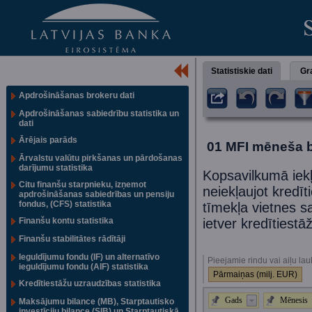
Statistiskie dati
Gra
Apdrošināšanas brokeru dati
Apdrošināšanas sabiedrību statistika un
dati
Ārējais parāds
01 MFI mēneša bi
Ārvalstu valūtu pirkšanas un pārdošanas
darījumu statistika
Kopsavilkumā iekļa
Citu finanšu starpnieku, izņemot
neiekļaujot kredīt
apdrošināšanas sabiedrības un pensiju
fondus, (CFS) statistika
tīmekļa vietnes s
Finanšu kontu statistika
ietver kredītiest
Finanšu stabilitātes rādītāji
Ieguldījumu fondu (IF) un alternatīvo
Pieejamie rindu vai aiļu lau
ieguldījumu fondu (AIF) statistika
Pārmaiņas (milj. EUR)
Kredītiestāžu uzraudzības statistika
Gads
Mēnesis
Maksājumu bilance (MB), Starptautisko
investīciju bilance (SIB) un Starptautiskā