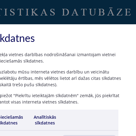
Uz sākumu
|
Latvijas Banka
īkdatnes
ekļa vietnes darbības nodrošināšanai izmantojam vietnei
ieciešamās sīkdatnes.
t ar datiem par 2014. gada decembri)
 uzlabotu mūsu interneta vietnes darbību un veicinātu
ļu datus, atšķirībā no Latvijas Bankas tīmekļa vietnes sadaļā “Uzraudzības
klētāju ērtības, mēs vēlētos lietot arī dažas citas sīkdatnes
 skaitā trešo pušu sīkdatnes).
iežot "Piekrītu ieteiktajām sīkdatnēm" zemāk, jūs piekrītat
lj. EUR)
Pārmaiņas (milj. EUR)
ntot visas interneta vietnes sīkdatnes.
ieciešamās
Analītiskās
īkdatnes
sīkdatnes