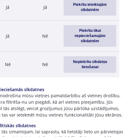
Piekrītu ieteiktajām
Jā
Jā
sīkdatnēm
Piekrītu tikai
Jā
Nē
nepieciešamajām
sīkdatnēm
Nepiekrītu sīkdatņu
Nē
Nē
lietošanai
ieciešamās sīkdatnes
 nodrošina mūsu vietnes pamatdarbību aš vietnes drošību,
ra filtrēša-nu un piegādi, kā arī vietnes pieejamību. Jūs
t tās atslēgt, veicot grozījumus jūsu pārlūka uzstādījumos,
 tas var ietekmēt mūsu vietnes funkcionalitāti Jūsu ekrānos.
lītiskās sīkdatnes
tās izmantojam, lai saprastu, kā lietotāji lieto un pārvietojas