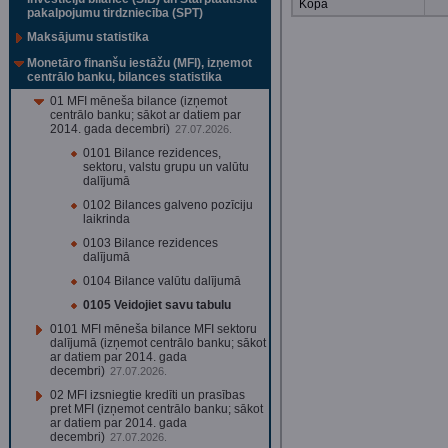
Kopā
pakalpojumu tirdzniecība (SPT)
Maksājumu statistika
Monetāro finanšu iestāžu (MFI), izņemot
centrālo banku, bilances statistika
01 MFI mēneša bilance (izņemot
centrālo banku; sākot ar datiem par
2014. gada decembri)
27.07.2026.
0101 Bilance rezidences,
sektoru, valstu grupu un valūtu
dalījumā
0102 Bilances galveno pozīciju
laikrinda
0103 Bilance rezidences
dalījumā
0104 Bilance valūtu dalījumā
0105 Veidojiet savu tabulu
0101 MFI mēneša bilance MFI sektoru
dalījumā (izņemot centrālo banku; sākot
ar datiem par 2014. gada
decembri)
27.07.2026.
02 MFI izsniegtie kredīti un prasības
pret MFI (izņemot centrālo banku; sākot
ar datiem par 2014. gada
decembri)
27.07.2026.