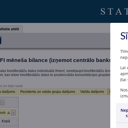
fiskie attēli
S
Tīm
nep
FI mēneša bilance (izņemot centrālo banku; sāko
Lai
atur kredītiestāžu datus individuālā līmenī, neiekļaujot kredītiestāžu ārvalstu filiā
apme
iem, kas ietver kredītiestāžu datus to prudenciālās konsolidācijas grupām.
(tai
ki un datu lauki
Nosp
 dalījums
Rezidentu un valstu grupu dalījums
Valūtu dalījums
Atlikumi (mi
izma
Nep
iods
s
Kopā