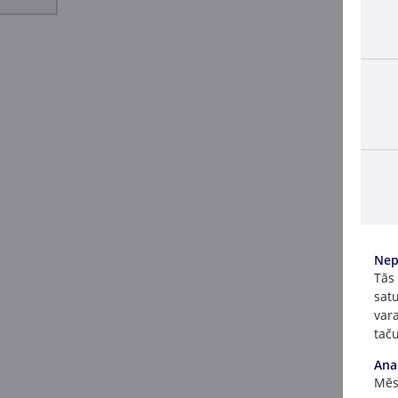
Nep
Tās
satu
vara
taču
Ana
Mēs 