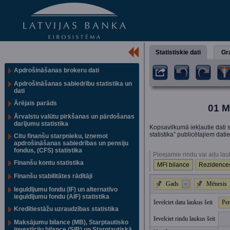
Statistiskie dati
Gra
Apdrošināšanas brokeru dati
Apdrošināšanas sabiedrību statistika un
dati
Ārējais parāds
01 M
Ārvalstu valūtu pirkšanas un pārdošanas
darījumu statistika
Kopsavilkumā iekļautie dati s
statistika” publicētajiem dat
Citu finanšu starpnieku, izņemot
apdrošināšanas sabiedrības un pensiju
fondus, (CFS) statistika
Pieejamie rindu vai aiļu lau
Finanšu kontu statistika
MFI bilance
Rezidences
Finanšu stabilitātes rādītāji
Gads
Mēnesis
Ieguldījumu fondu (IF) un alternatīvo
ieguldījumu fondu (AIF) statistika
Ievelciet datu laukus šeit
Per
Kredītiestāžu uzraudzības statistika
Ievelciet rindu laukus šeit
Maksājumu bilance (MB), Starptautisko
investīciju bilance (SIB) un Starptautiskā