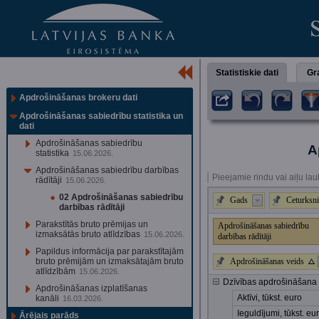
Statistiskie dati
Gra
Apdrošināšanas brokeru dati
Apdrošināšanas sabiedrību statistika un
dati
Apdrošināšanas sabiedrību
A
statistika
15.06.2026.
Apdrošināšanas sabiedrību darbības
Pieejamie rindu vai aiļu lau
rādītāji
15.06.2026.
02 Apdrošināšanas sabiedrību
Gads
Ceturksni
darbības rādītāji
Parakstītās bruto prēmijas un
Apdrošināšanas sabiedrību
izmaksātās bruto atlīdzības
15.06.2026.
darbības rādītāji
Papildus informācija par parakstītajām
bruto prēmijām un izmaksātajām bruto
Apdrošināšanas veids
atlīdzībām
15.06.2026.
Dzīvības apdrošināšana 
Apdrošināšanas izplatīšanas
Aktīvi, tūkst. euro
kanāli
16.03.2026.
Ieguldījumi, tūkst. eu
Ārējais parāds