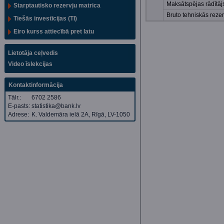
Maksātspējas rādītāj
Starptautisko rezervju matrica
Bruto tehniskās rezer
Tiešās investīcijas (TI)
Eiro kurss attiecībā pret latu
Lietotāja ceļvedis
Video īslekcijas
Kontaktinformācija
Tālr.:
6702 2586
E-pasts:
statistika@bank.lv
Adrese:
K. Valdemāra ielā 2A, Rīgā, LV-1050