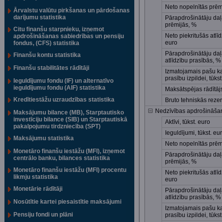
Neto nopelnītās prēmi
Ārvalstu valūtu pirkšanas un pārdošanas
darījumu statistika
Pārapdrošinātāju daļa
prēmijās, %
Citu finanšu starpnieku, izņemot
Neto piekritušās atlīd
apdrošināšanas sabiedrības un pensiju
euro
fondus, (CFS) statistika
Pārapdrošinātāju daļa
Finanšu kontu statistika
atlīdzību prasībās, %
Finanšu stabilitātes rādītāji
Izmatojamais pašu k
prasību izpildei, tūkst
Ieguldījumu fondu (IF) un alternatīvo
ieguldījumu fondu (AIF) statistika
Maksātspējas rādītāj
Kredītiestāžu uzraudzības statistika
Bruto tehniskās rezer
Nedzīvības apdrošināša
Maksājumu bilance (MB), Starptautisko
investīciju bilance (SIB) un Starptautiskā
Aktīvi, tūkst. euro
pakalpojumu tirdzniecība (SPT)
Ieguldījumi, tūkst. eu
Maksājumu statistika
Neto nopelnītās prēmi
Monetāro finanšu iestāžu (MFI), izņemot
Pārapdrošinātāju daļa
centrālo banku, bilances statistika
prēmijās, %
Monetāro finanšu iestāžu (MFI) procentu
Neto piekritušās atlīd
likmju statistika
euro
Monetārie rādītāji
Pārapdrošinātāju daļa
atlīdzību prasībās, %
Nosūtītie kartei piesaistītie maksājumi
Izmatojamais pašu k
Pensiju fondi un plāni
prasību izpildei, tūkst