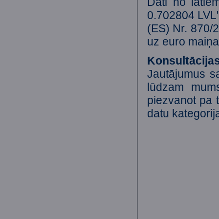
Dati no latie
0.702804 LVL"
(ES) Nr. 870/2
uz euro maiņas
Konsultācija
Jautājumus sa
lūdzam mums
piezvanot pa t
datu kategorija