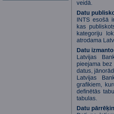
veidā.
Datu publisk
INTS esošā
kas publiskot
kategoriju lok
atrodama Latvi
Datu izmant
Latvijas Bank
pieejama bez 
datus, jānorād
Latvijas Ba
grafikiem, kur
definētās tab
tabulas.
Datu pārrēķin