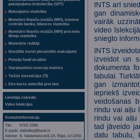
INTS arī snied
pakalpojumu tirdzniecība (SPT)
gan dinamisko
Maksājumu statistika
Monetāro finanšu iestāžu (MFI), izņemot
vairāk uzzinā
centrālo banku, bilances statistika
video īslekcij
Monetāro finanšu iestāžu (MFI) procentu
likmju statistika
sniegto inform
Monetārie rādītāji
INTS izveidota
Nosūtītie kartei piesaistītie maksājumi
izveidot un s
Pensiju fondi un plāni
dokumenta for
Starptautisko rezervju matrica
tabulai. Turklā
Tiešās investīcijas (TI)
gan izmantot 
Eiro kurss attiecībā pret latu
iepriekš izvei
Lietotāja ceļvedis
veidošanas br
Video īslekcijas
rindu vai aiļu
rindu vai aiļu
Kontaktinformācija
tad jāveido ja
Tālr.:
6702 2586
E-pasts:
statistika@bank.lv
datu tabulu, 
Adrese:
K. Valdemāra ielā 2A, Rīgā, LV-1050