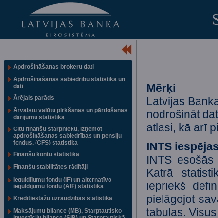
Apdrošināšanas brokeru dati
Apdrošināšanas sabiedrību statistika un
Mērķi
dati
Ārējais parāds
Latvijas Banka
Ārvalstu valūtu pirkšanas un pārdošanas
nodrošināt dat
darījumu statistika
atlasi, kā arī 
Citu finanšu starpnieku, izņemot
apdrošināšanas sabiedrības un pensiju
fondus, (CFS) statistika
INTS iespēja
Finanšu kontu statistika
INTS esošās d
Finanšu stabilitātes rādītāji
Katrā statis
Ieguldījumu fondu (IF) un alternatīvo
iepriekš defin
ieguldījumu fondu (AIF) statistika
pielāgojot sa
Kredītiestāžu uzraudzības statistika
tabulas. Visus
Maksājumu bilance (MB), Starptautisko
investīciju bilance (SIB) un Starptautiskā