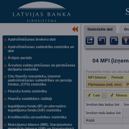
Statistiskie dati
Gra
Apdrošināšanas brokeru dati
Apdrošināšanas sabiedrību statistika un
dati
Ārējais parāds
04 MFI (izņem
Ārvalstu valūtu pirkšanas un pārdošanas
darījumu statistika
Pieejamie rindu vai aiļu lau
Citu finanšu starpnieku, izņemot
MFI bilance
Periods
apdrošināšanas sabiedrības un pensiju
fondus, (CFS) statistika
Pārmaiņas (milj. eiro)
P
Finanšu kontu statistika
Gads
Mēnesis
Finanšu stabilitātes rādītāji
Ievelciet datu laukus šeit
Iev
Ieguldījumu fondu (IF) un alternatīvo
ieguldījumu fondu (AIF) statistika
Ievelciet rindu laukus šeit
Kredītiestāžu uzraudzības statistika
Kopā
Maksājumu bilance (MB), Starptautisko
investīciju bilance (SIB) un Starptautiskā