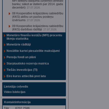
MFI sektoru dalījumā (izņemot centrālo
banku; sākot ar datiem par 2014. gada
decembri)
27.07.2026.
08 Kooperatīvo krājaizdevu sabiedrību
(KKS) aktīvu un pasīvu posteņu
izvērsums
27.07.2026.
09 Kooperatīvo krājaizdevu sabiedrību
(KKS) darbības rādītāji
27.07.2026.
Monetāro finanšu iestāžu (MFI) procentu
likmju statistika
Monetārie rādītāji
Nosūtītie kartei piesaistītie maksājumi
Pensiju fondi un plāni
Starptautisko rezervju matrica
Tiešās investīcijas (TI)
Eiro kurss attiecībā pret latu
Lietotāja ceļvedis
Video īslekcijas
Kontaktinformācija
Tālr.:
6702 2586