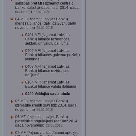
saistības pret MFI (izņemot centrālo
banku; sākot ar datiem par 2014. gada
decembri)
27.07.2026.
04 MFI (izņemot Latvijas Banku)
mēneša bilance (dati līdz 2014. gada
novembrim)
29.01.2015.
0401 MFI (izņemot Latvijas
Banku) bilance rezidences,
sektoru un valūtu dalījumā
0402 MFI (izņemot Latvijas
Banku) bilances galveno pozīciju
laikrinda
0403 MFI (izņemot Latvijas
Banku) bilance rezidences
dalījumā
0104 MFI (izņemot Latvijas
Banku) bilance valūtu dalījumā
0400 Veidojiet savu tabulu
05 MFI (izņemot Latvijas Banku)
izsniegtie kredīti (dati līdz 2014. gada
novembrim)
29.01.2015.
06 MFI (izņemot Latvijas Banku)
piesaistītie noguldījumi (dati līdz 2014.
gada novembrim)
29.01.2015.
07 MFI Peļņas vai zaudējumu aprēķins