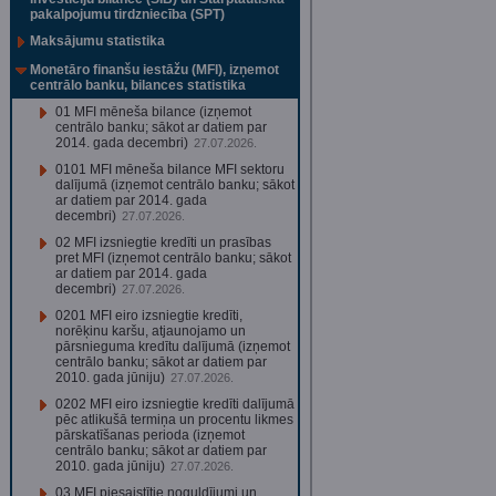
pakalpojumu tirdzniecība (SPT)
Maksājumu statistika
Monetāro finanšu iestāžu (MFI), izņemot
centrālo banku, bilances statistika
01 MFI mēneša bilance (izņemot
centrālo banku; sākot ar datiem par
2014. gada decembri)
27.07.2026.
0101 MFI mēneša bilance MFI sektoru
dalījumā (izņemot centrālo banku; sākot
ar datiem par 2014. gada
decembri)
27.07.2026.
02 MFI izsniegtie kredīti un prasības
pret MFI (izņemot centrālo banku; sākot
ar datiem par 2014. gada
decembri)
27.07.2026.
0201 MFI eiro izsniegtie kredīti,
norēķinu karšu, atjaunojamo un
pārsnieguma kredītu dalījumā (izņemot
centrālo banku; sākot ar datiem par
2010. gada jūniju)
27.07.2026.
0202 MFI eiro izsniegtie kredīti dalījumā
pēc atlikušā termiņa un procentu likmes
pārskatīšanas perioda (izņemot
centrālo banku; sākot ar datiem par
2010. gada jūniju)
27.07.2026.
03 MFI piesaistītie noguldījumi un