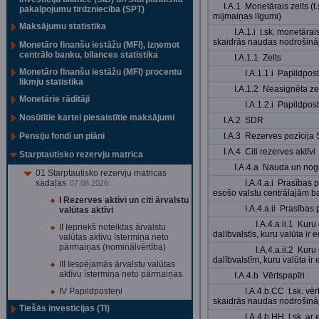
I.A.1 Monetārais zelts (t
pakalpojumu tirdzniecība (SPT)
mijmaiņas līgumi)
Maksājumu statistika
I.A.1.i t.sk. monetāra
skaidrās naudas nodrošin
Monetāro finanšu iestāžu (MFI), izņemot
centrālo banku, bilances statistika
I.A.1.1 Zelts
Monetāro finanšu iestāžu (MFI) procentu
I.A.1.1.i Papildpos
likmju statistika
I.A.1.2 Neasignēta zel
Monetārie rādītāji
I.A.1.2.i Papildpos
Nosūtītie kartei piesaistītie maksājumi
I.A.2 SDR
Pensiju fondi un plāni
I.A.3 Rezerves pozīcija
I.A.4 Citi rezerves aktīvi
Starptautisko rezervju matrica
I.A.4.a Nauda un nog
01 Starptautisko rezervju matricas
sadaļas
I.A.4.a.i Prasības 
07.08.2026.
esošo valstu centrālajām 
I Rezerves aktīvi un citi ārvalstu
I.A.4.a.ii Prasības
valūtas aktīvi
I.A.4.a.ii.1 Kuru 
II Iepriekš noteiktas ārvalstu
dalībvalstīs, kuru valūta ir 
valūtas aktīvu īstermiņa neto
pārmaiņas (nominālvērtība)
I.A.4.a.ii.2 Kuru
dalībvalstīm, kuru valūta ir 
III Iespējamās ārvalstu valūtas
aktīvu īstermiņa neto pārmaiņas
I.A.4.b Vērtspapīri
IV Papildposteņi
I.A.4.b.CC t.sk. vē
skaidrās naudas nodrošin
Tiešās investīcijas (TI)
I.A.4.b.HH t.sk. ar 