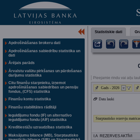
Statistiskie dati
Gra
Apdrošināšanas brokeru dati
Apdrošināšanas sabiedrību statistika un
dati
Ārējais parāds
Ārvalstu valūtu pirkšanas un pārdošanas
darījumu statistika
Pieejamie rindu vai aiļu lau
Citu finanšu starpnieku, izņemot
apdrošināšanas sabiedrības un pensiju
Gads - 2026
fondus, (CFS) statistika
Finanšu kontu statistika
Datu lauki
Finanšu stabilitātes rādītāji
Ieguldījumu fondu (IF) un alternatīvo
Starptautisko rezervju matri
ieguldījumu fondu (AIF) statistika
Kredītiestāžu uzraudzības statistika
Maksājumu bilance (MB), Starptautisko
I.A REZERVES AKTĪVI
investīciju bilance (SIB) un Starptautiskā