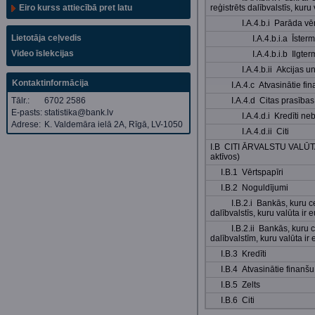
Eiro kurss attiecībā pret latu
reģistrēts dalībvalstīs, kuru 
I.A.4.b.i Parāda vē
Lietotāja ceļvedis
I.A.4.b.i.a Īster
Video īslekcijas
I.A.4.b.i.b Ilgte
I.A.4.b.ii Akcijas 
Kontaktinformācija
I.A.4.c Atvasinātie fi
Tālr.:
6702 2586
I.A.4.d Citas prasības
E-pasts:
statistika@bank.lv
I.A.4.d.i Kredīti n
Adrese:
K. Valdemāra ielā 2A, Rīgā, LV-1050
I.A.4.d.ii Citi
I.B CITI ĀRVALSTU VALŪTAS
aktīvos)
I.B.1 Vērtspapīri
I.B.2 Noguldījumi
I.B.2.i Bankās, kuru ce
dalībvalstīs, kuru valūta ir 
I.B.2.ii Bankās, kuru c
dalībvalstīm, kuru valūta ir 
I.B.3 Kredīti
I.B.4 Atvasinātie finanšu
I.B.5 Zelts
I.B.6 Citi