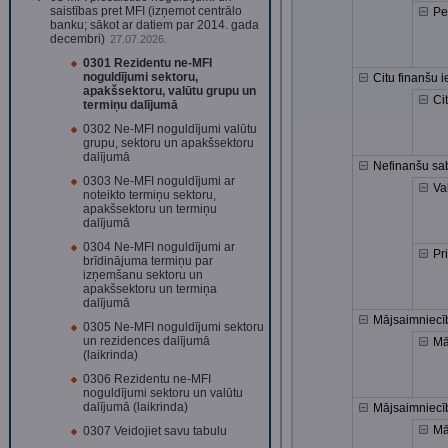
saistības pret MFI (izņemot centrālo
Pe
banku; sākot ar datiem par 2014. gada
decembri)
27.07.2026.
0301 Rezidentu ne-MFI
noguldījumi sektoru,
Citu finanšu i
apakšsektoru, valūtu grupu un
Ci
termiņu dalījumā
0302 Ne-MFI noguldījumi valūtu
grupu, sektoru un apakšsektoru
dalījumā
Nefinanšu sab
0303 Ne-MFI noguldījumi ar
Va
noteikto termiņu sektoru,
apakšsektoru un termiņu
dalījumā
0304 Ne-MFI noguldījumi ar
Pr
brīdinājuma termiņu par
izņemšanu sektoru un
apakšsektoru un termiņa
dalījumā
Mājsaimniecī
0305 Ne-MFI noguldījumi sektoru
un rezidences dalījumā
Mā
(laikrinda)
0306 Rezidentu ne-MFI
noguldījumi sektoru un valūtu
dalījumā (laikrinda)
Mājsaimniecī
Mā
0307 Veidojiet savu tabulu