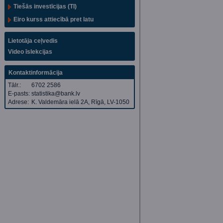
Tiešās investīcijas (TI)
Eiro kurss attiecībā pret latu
Lietotāja ceļvedis
Video īslekcijas
Kontaktinformācija
Tālr.:
6702 2586
E-pasts:
statistika@bank.lv
Adrese:
K. Valdemāra ielā 2A, Rīgā, LV-1050