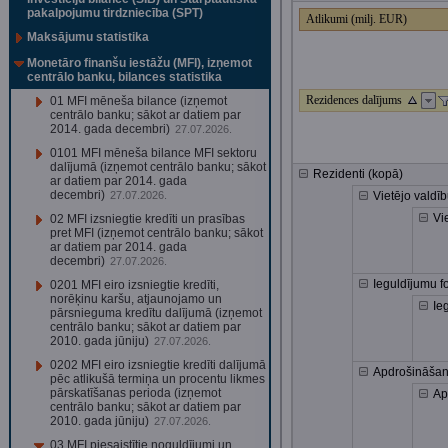
pakalpojumu tirdzniecība (SPT)
Atlikumi (milj. EUR)
Maksājumu statistika
Monetāro finanšu iestāžu (MFI), izņemot
centrālo banku, bilances statistika
Rezidences dalījums
01 MFI mēneša bilance (izņemot
centrālo banku; sākot ar datiem par
2014. gada decembri)
27.07.2026.
0101 MFI mēneša bilance MFI sektoru
dalījumā (izņemot centrālo banku; sākot
Rezidenti (kopā)
ar datiem par 2014. gada
decembri)
27.07.2026.
Vietējo valdī
Vi
02 MFI izsniegtie kredīti un prasības
pret MFI (izņemot centrālo banku; sākot
ar datiem par 2014. gada
decembri)
27.07.2026.
Ieguldījumu f
0201 MFI eiro izsniegtie kredīti,
norēķinu karšu, atjaunojamo un
Ie
pārsnieguma kredītu dalījumā (izņemot
centrālo banku; sākot ar datiem par
2010. gada jūniju)
27.07.2026.
0202 MFI eiro izsniegtie kredīti dalījumā
Apdrošināšana
pēc atlikušā termiņa un procentu likmes
pārskatīšanas perioda (izņemot
Ap
centrālo banku; sākot ar datiem par
2010. gada jūniju)
27.07.2026.
03 MFI piesaistītie noguldījumi un