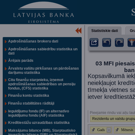
Statistiskie dati
Gra
Apdrošināšanas brokeru dati
Apdrošināšanas sabiedrību statistika un
dati
Ārējais parāds
03 MFI piesais
Ārvalstu valūtu pirkšanas un pārdošanas
ban
darījumu statistika
Kopsavilkumā iekļa
Citu finanšu starpnieku, izņemot
neiekļaujot kredīt
apdrošināšanas sabiedrības un pensiju
fondus, (CFS) statistika
tīmekļa vietnes s
Finanšu kontu statistika
ietver kredītiest
Finanšu stabilitātes rādītāji
Ieguldījumu fondu (IF) un alternatīvo
Pieejamie rindu vai aiļu lau
ieguldījumu fondu (AIF) statistika
Rezidentu un valstu grupu
Kredītiestāžu uzraudzības statistika
Gads
Mēnesis
Maksājumu bilance (MB), Starptautisko
investīciju bilance (SIB) un Starptautiskā