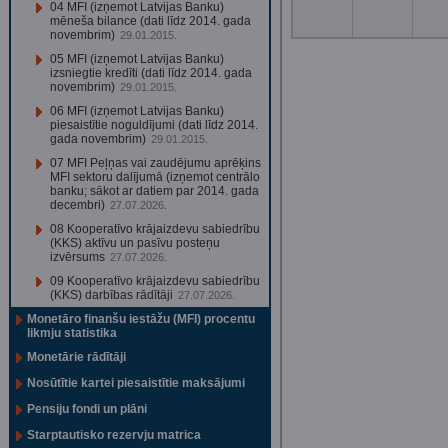
04 MFI (izņemot Latvijas Banku)
mēneša bilance (dati līdz 2014. gada
novembrim)
29.01.2015.
05 MFI (izņemot Latvijas Banku)
izsniegtie kredīti (dati līdz 2014. gada
novembrim)
29.01.2015.
06 MFI (izņemot Latvijas Banku)
piesaistītie noguldījumi (dati līdz 2014.
gada novembrim)
29.01.2015.
07 MFI Peļņas vai zaudējumu aprēķins
MFI sektoru dalījumā (izņemot centrālo
banku; sākot ar datiem par 2014. gada
decembri)
27.07.2026.
08 Kooperatīvo krājaizdevu sabiedrību
(KKS) aktīvu un pasīvu posteņu
izvērsums
27.07.2026.
09 Kooperatīvo krājaizdevu sabiedrību
(KKS) darbības rādītāji
27.07.2026.
Monetāro finanšu iestāžu (MFI) procentu
likmju statistika
Monetārie rādītāji
Nosūtītie kartei piesaistītie maksājumi
Pensiju fondi un plāni
Starptautisko rezervju matrica