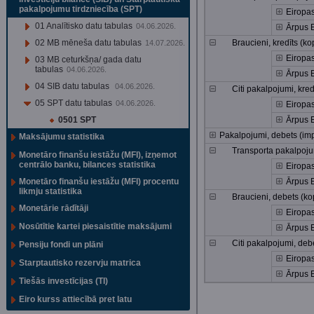
pakalpojumu tirdzniecība (SPT)
Eiropa
01 Analītisko datu tabulas
04.06.2026.
Ārpus 
02 MB mēneša datu tabulas
Braucieni, kredīts (ko
14.07.2026.
Eiropa
03 MB ceturkšņa/ gada datu
tabulas
04.06.2026.
Ārpus 
04 SIB datu tabulas
04.06.2026.
Citi pakalpojumi, kred
05 SPT datu tabulas
04.06.2026.
Eiropa
0501 SPT
Ārpus 
Pakalpojumi, debets (imp
Maksājumu statistika
Transporta pakalpoju
Monetāro finanšu iestāžu (MFI), izņemot
centrālo banku, bilances statistika
Eiropa
Monetāro finanšu iestāžu (MFI) procentu
Ārpus 
likmju statistika
Braucieni, debets (ko
Monetārie rādītāji
Eiropa
Nosūtītie kartei piesaistītie maksājumi
Ārpus 
Citi pakalpojumi, deb
Pensiju fondi un plāni
Eiropa
Starptautisko rezervju matrica
Ārpus 
Tiešās investīcijas (TI)
Eiro kurss attiecībā pret latu