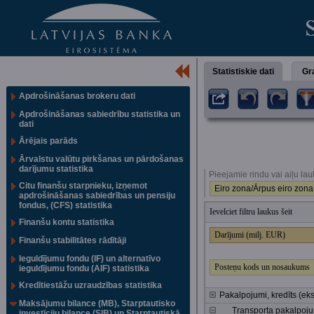
Statistiskie dati
Gra
Apdrošināšanas brokeru dati
Apdrošināšanas sabiedrību statistika un
dati
Ārējais parāds
Ārvalstu valūtu pirkšanas un pārdošanas
darījumu statistika
Pieejamie rindu vai aiļu lau
Citu finanšu starpnieku, izņemot
Eiro zona/Ārpus eiro zona
apdrošināšanas sabiedrības un pensiju
fondus, (CFS) statistika
Ievelciet filtru laukus šeit
Finanšu kontu statistika
Darījumi (milj. EUR)
Finanšu stabilitātes rādītāji
Ieguldījumu fondu (IF) un alternatīvo
Posteņu kods un nosaukums
ieguldījumu fondu (AIF) statistika
Kredītiestāžu uzraudzības statistika
Pakalpojumi, kredīts (eks
Maksājumu bilance (MB), Starptautisko
Transporta pakalpojum
investīciju bilance (SIB) un Starptautiskā