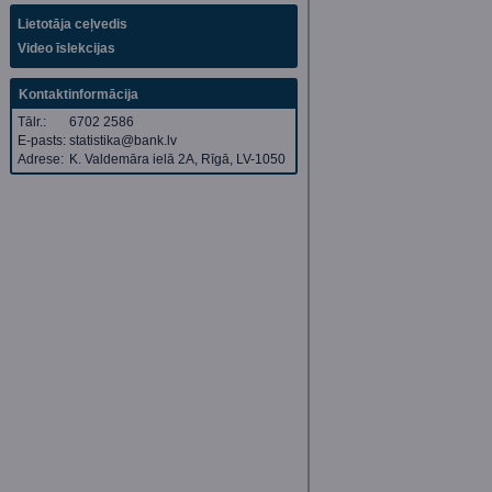
Lietotāja ceļvedis
Video īslekcijas
Kontaktinformācija
Tālr.:
6702 2586
E-pasts:
statistika@bank.lv
Adrese:
K. Valdemāra ielā 2A, Rīgā, LV-1050