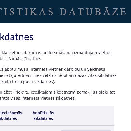
Uz sākumu
|
Latvijas Banka
īkdatnes
ekļa vietnes darbības nodrošināšanai izmantojam vietnei
ieciešamās sīkdatnes.
 banku; sākot ar datiem par 2014. gada decembri)
 uzlabotu mūsu interneta vietnes darbību un veicinātu
ļu datus, atšķirībā no Latvijas Bankas tīmekļa vietnes sadaļā “Uzraudzības
klētāju ērtības, mēs vēlētos lietot arī dažas citas sīkdatnes
 skaitā trešo pušu sīkdatnes).
iežot "Piekrītu ieteiktajām sīkdatnēm" zemāk, jūs piekrītat
ntot visas interneta vietnes sīkdatnes.
ieciešamās
Analītiskās
īkdatnes
sīkdatnes
Periods
Termiņa veids
Termiņš
06 / 2026