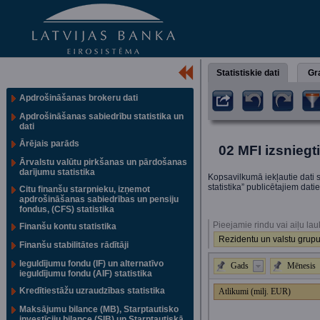
Statistiskie dati
Gra
Apdrošināšanas brokeru dati
Apdrošināšanas sabiedrību statistika un
dati
Ārējais parāds
02 MFI izsniegt
Ārvalstu valūtu pirkšanas un pārdošanas
darījumu statistika
Kopsavilkumā iekļautie dati s
statistika” publicētajiem dat
Citu finanšu starpnieku, izņemot
apdrošināšanas sabiedrības un pensiju
fondus, (CFS) statistika
Pieejamie rindu vai aiļu lau
Finanšu kontu statistika
Rezidentu un valstu grupu
Finanšu stabilitātes rādītāji
Ieguldījumu fondu (IF) un alternatīvo
Gads
Mēnesis
ieguldījumu fondu (AIF) statistika
Kredītiestāžu uzraudzības statistika
Atlikumi (milj. EUR)
Maksājumu bilance (MB), Starptautisko
investīciju bilance (SIB) un Starptautiskā