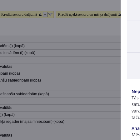
Kredīti sektoru dalījumā
Kredīti apakšsektoru un mērķa dalījumā
Valūt
ādēm (i) (kopā)
u iestādēm (i) (kopā)
 valūtās
ībām (kopā)
nanšu sabiedrībām (kopā)
Nep
nefinanšu sabiedrībām (kopā)
Tās
satu
 valūtās
vara
i) (kopā)
taču
okļa iegādei (mājsaimniecībām) (kopā)
Ana
Mēs 
 valūtās