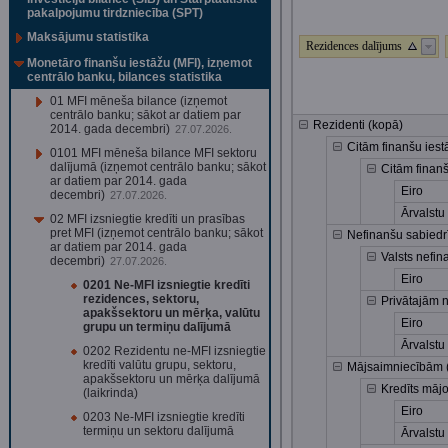
pakalpojumu tirdzniecība (SPT)
Maksājumu statistika
Rezidences dalījums
Monetāro finanšu iestāžu (MFI), izņemot
centrālo banku, bilances statistika
01 MFI mēneša bilance (izņemot
centrālo banku; sākot ar datiem par
Rezidenti (kopā)
2014. gada decembri)
27.07.2026.
Citām finanšu iest
0101 MFI mēneša bilance MFI sektoru
dalījumā (izņemot centrālo banku; sākot
Citām finanš
ar datiem par 2014. gada
Eiro
decembri)
27.07.2026.
Ārvalstu
02 MFI izsniegtie kredīti un prasības
pret MFI (izņemot centrālo banku; sākot
Nefinanšu sabiedr
ar datiem par 2014. gada
Valsts nefi
decembri)
27.07.2026.
Eiro
0201 Ne-MFI izsniegtie kredīti
rezidences, sektoru,
Privātajām 
apakšsektoru un mērķa, valūtu
Eiro
grupu un termiņu dalījumā
Ārvalstu
0202 Rezidentu ne-MFI izsniegtie
kredīti valūtu grupu, sektoru,
Mājsaimniecībām (
apakšsektoru un mērķa dalījumā
Kredīts māj
(laikrinda)
Eiro
0203 Ne-MFI izsniegtie kredīti
termiņu un sektoru dalījumā
Ārvalstu