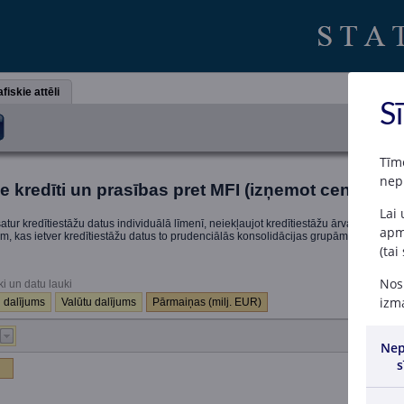
fiskie attēli
S
Tīm
nep
ie kredīti un prasības pret MFI (izņemot centrālo
Lai
atur kredītiestāžu datus individuālā līmenī, neiekļaujot kredītiestāžu ārvalstu filiā
apme
iem, kas ietver kredītiestāžu datus to prudenciālās konsolidācijas grupām.
(tai
Nosp
ki un datu lauki
izma
 dalījums
Valūtu dalījums
Pārmaiņas (milj. EUR)
Nep
s