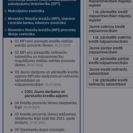
mājsaimniecībām mājokļa
pakalpojumu tirdzniecība (SPT)
iegādei
Maksājumu statistika
t.sk. pārskatītie kredīti
mājsaimniecībām mājokļa
Monetāro finanšu iestāžu (MFI), izņemot
iegādei
centrālo banku, bilances statistika
Jaunie patēriņa kredīti
Monetāro finanšu iestāžu (MFI) procentu
mājsaimniecībām
likmju statistika
t.sk. pārskatītie patēriņa
01 MFI eiro izsniegto kredītu vidējās
kredīti mājsaimniecībām
svērtās procentu likmes
30.07.2026.
Jaunie pārējie kredīti
mājsaimniecībām
02 MFI eiro piesaistīto nefinanšu
sabiedrību un mājsaimniecību
t.sk. pārskatītie pārējie
noguldījumu vidējās svērtās procentu
kredīti mājsaimniecībām
likmes
30.07.2026.
Jaunie kredīti nefinanšu
03 Jauno darījumu un pārskatīto kredītu
sabiedrībām
apjoms MFI eiro darījumos ar nefinanšu
t.sk. pārskatītie kredīti
sabiedrībām un
nefinanšu sabiedrībām
mājsaimniecībām
30.07.2026.
0301 Jauno darījumu un
pārskatīto kredītu apjoms
04 Kredītu procentu likmes starpbanku
tirgū
06.08.2026.
05 Kredītu procentu likmes iekšzemes
starpbanku tirgū (dati līdz 2021. gada
jūnijam)
27.07.2021.
06 Starpbanku tirgos izsniegtie