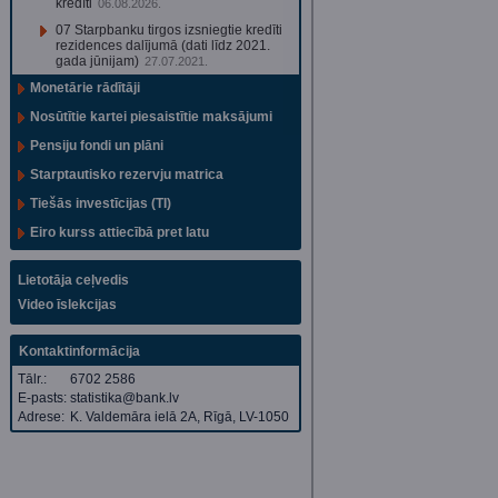
kredīti
06.08.2026.
07 Starpbanku tirgos izsniegtie kredīti
rezidences dalījumā (dati līdz 2021.
gada jūnijam)
27.07.2021.
Monetārie rādītāji
Nosūtītie kartei piesaistītie maksājumi
Pensiju fondi un plāni
Starptautisko rezervju matrica
Tiešās investīcijas (TI)
Eiro kurss attiecībā pret latu
Lietotāja ceļvedis
Video īslekcijas
Kontaktinformācija
Tālr.:
6702 2586
E-pasts:
statistika@bank.lv
Adrese:
K. Valdemāra ielā 2A, Rīgā, LV-1050