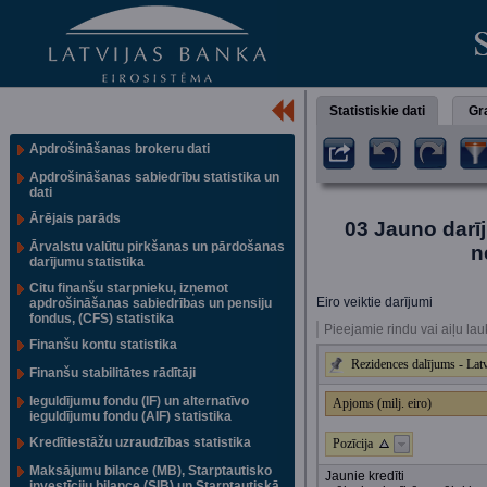
Statistiskie dati
Gra
Apdrošināšanas brokeru dati
Apdrošināšanas sabiedrību statistika un
dati
Ārējais parāds
03 Jauno darī
Ārvalstu valūtu pirkšanas un pārdošanas
n
darījumu statistika
Citu finanšu starpnieku, izņemot
Eiro veiktie darījumi
apdrošināšanas sabiedrības un pensiju
fondus, (CFS) statistika
Pieejamie rindu vai aiļu lau
Finanšu kontu statistika
Rezidences dalījums - Latv
Finanšu stabilitātes rādītāji
Ieguldījumu fondu (IF) un alternatīvo
Apjoms (milj. eiro)
ieguldījumu fondu (AIF) statistika
Kredītiestāžu uzraudzības statistika
Pozīcija
Maksājumu bilance (MB), Starptautisko
Jaunie kredīti
investīciju bilance (SIB) un Starptautiskā