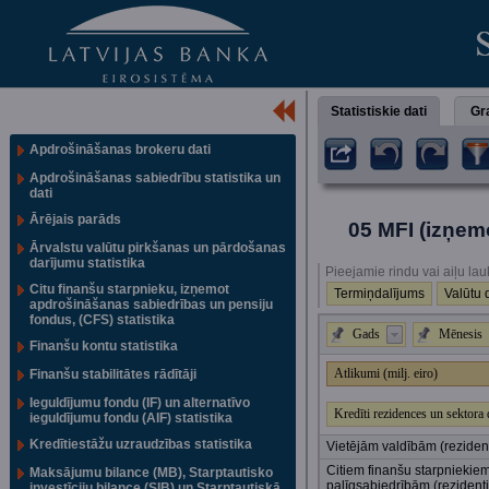
Statistiskie dati
Gra
Apdrošināšanas brokeru dati
Apdrošināšanas sabiedrību statistika un
dati
Ārējais parāds
05 MFI (izņemo
Ārvalstu valūtu pirkšanas un pārdošanas
darījumu statistika
Pieejamie rindu vai aiļu lau
Citu finanšu starpnieku, izņemot
Termiņdalījums
Valūtu 
apdrošināšanas sabiedrības un pensiju
fondus, (CFS) statistika
Gads
Mēnesis
Finanšu kontu statistika
Atlikumi (milj. eiro)
Finanšu stabilitātes rādītāji
Ieguldījumu fondu (IF) un alternatīvo
Kredīti rezidences un sektora
ieguldījumu fondu (AIF) statistika
Kredītiestāžu uzraudzības statistika
Vietējām valdībām (rezident
Citiem finanšu starpniekie
Maksājumu bilance (MB), Starptautisko
palīgsabiedrībām (rezidenti
investīciju bilance (SIB) un Starptautiskā