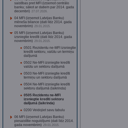
saistības pret MFI (izņemot centrālo
banku; sākot ar datiem par 2014. gada
decembri)
27.07.2026.
04 MFI (izņemot Latvijas Banku)
mēneša bilance (dati līdz 2014. gada
novembrim)
29.01.2015.
05 MFI (izņemot Latvijas Banku)
izsniegtie kredīti (dati līdz 2014. gada
novembrim)
29.01.2015.
0501 Rezidentu ne-MFI izsniegtie
kredīti sektoru, valūtu un termiņu
dalījumā
0502 Ne-MFI izsniegtie kredīti
valūtu un sektoru dalījumā
0503 Ne-MFI izsniegtie kredīti
termiņu un sektoru dalījumā
0504 Ne-MFI izsniegtie kredīti
sektoru dalījumā (laikrinda)
0505 Rezidentu ne-MFI
izsniegtie kredīti sektoru
dalījumā (laikrinda)
0200 Veidojiet savu tabulu
06 MFI (izņemot Latvijas Banku)
piesaistītie noguldījumi (dati līdz 2014.
gada novembrim)
29.01.2015.