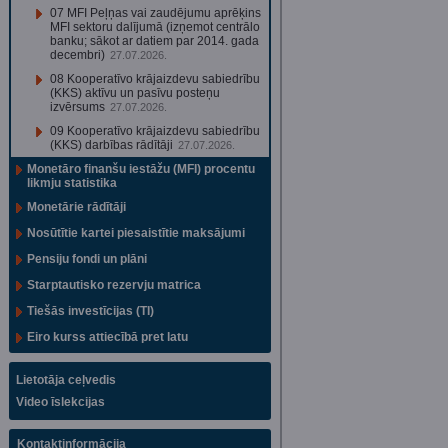
07 MFI Peļņas vai zaudējumu aprēķins
MFI sektoru dalījumā (izņemot centrālo
banku; sākot ar datiem par 2014. gada
decembri)
27.07.2026.
08 Kooperatīvo krājaizdevu sabiedrību
(KKS) aktīvu un pasīvu posteņu
izvērsums
27.07.2026.
09 Kooperatīvo krājaizdevu sabiedrību
(KKS) darbības rādītāji
27.07.2026.
Monetāro finanšu iestāžu (MFI) procentu
likmju statistika
Monetārie rādītāji
Nosūtītie kartei piesaistītie maksājumi
Pensiju fondi un plāni
Starptautisko rezervju matrica
Tiešās investīcijas (TI)
Eiro kurss attiecībā pret latu
Lietotāja ceļvedis
Video īslekcijas
Kontaktinformācija