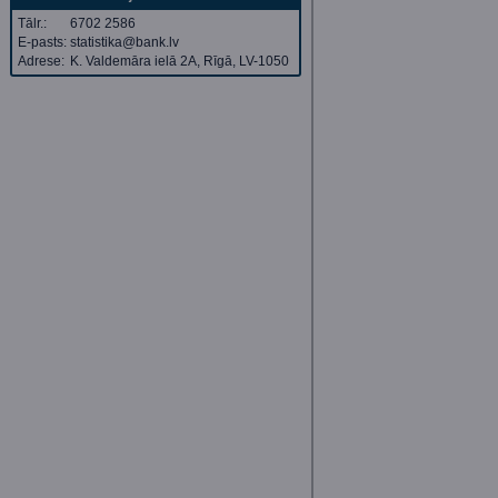
Tālr.:
6702 2586
E-pasts:
statistika@bank.lv
Adrese:
K. Valdemāra ielā 2A, Rīgā, LV-1050