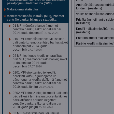
pakalpojumu tirdzniecība (SPT)
Apdrošināšanas sabiedrībā
fondiem (rezidenti)
Maksājumu statistika
Valsts nefinanšu sabiedrībā
Monetāro finanšu iestāžu (MFI), izņemot
centrālo banku, bilances statistika
Privātajām nefinanšu sabi
(rezidenti)
01 MFI mēneša bilance (izņemot
Kredīti mājsaimniecībām m
centrālo banku; sākot ar datiem par
(rezidenti)
2014. gada decembri)
27.07.2026.
Patēriņa kredīti mājsaimnie
0101 MFI mēneša bilance MFI sektoru
dalījumā (izņemot centrālo banku; sākot
Pārējie kredīti mājsaimniec
ar datiem par 2014. gada
decembri)
27.07.2026.
02 MFI izsniegtie kredīti un prasības
pret MFI (izņemot centrālo banku; sākot
ar datiem par 2014. gada
decembri)
27.07.2026.
0201 MFI eiro izsniegtie kredīti,
norēķinu karšu, atjaunojamo un
pārsnieguma kredītu dalījumā (izņemot
centrālo banku; sākot ar datiem par
2010. gada jūniju)
27.07.2026.
0202 MFI eiro izsniegtie kredīti dalījumā
pēc atlikušā termiņa un procentu likmes
pārskatīšanas perioda (izņemot
centrālo banku; sākot ar datiem par
2010. gada jūniju)
27.07.2026.
03 MFI piesaistītie noguldījumi un