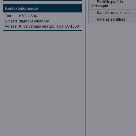
Emitētie parāda
vērtspapīri
Kontaktinformācija
Kapitāls un rezerves
Tālr.:
6702 2586
Pārējās saistības
E-pasts:
statistika@bank.lv
Adrese:
K. Valdemāra ielā 2A, Rīgā, LV-1050