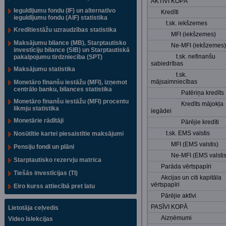
AKTĪVI KOPĀ
Ieguldījumu fondu (IF) un alternatīvo
Kredīti
ieguldījumu fondu (AIF) statistika
t.sk. iekšzemes
Kredītiestāžu uzraudzības statistika
MFI (iekšzemes)
Maksājumu bilance (MB), Starptautisko
Ne-MFI (iekšzemes)
investīciju bilance (SIB) un Starptautiskā
t.sk. nefinanšu
pakalpojumu tirdzniecība (SPT)
sabiedrības
Maksājumu statistika
t.sk.
mājsaimniecības
Monetāro finanšu iestāžu (MFI), izņemot
centrālo banku, bilances statistika
Patēriņa kredīts
Monetāro finanšu iestāžu (MFI) procentu
Kredīts mājokļa
likmju statistika
iegādei
Monetārie rādītāji
Pārējie kredīti
t.sk. EMS valstis
Nosūtītie kartei piesaistītie maksājumi
MFI (EMS valstis)
Pensiju fondi un plāni
Ne-MFI (EMS valstis
Starptautisko rezervju matrica
Parāda vērtspapīri
Tiešās investīcijas (TI)
Akcijas un citi kapitāla
vērtspapīri
Eiro kurss attiecībā pret latu
Pārējie aktīvi
PASĪVI KOPĀ
Lietotāja ceļvedis
Aizņēmumi
Video īslekcijas