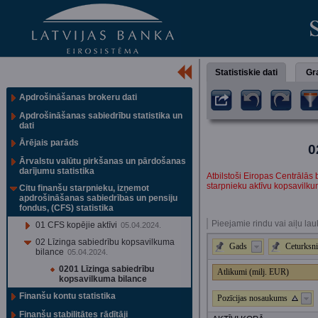
Statistiskie dati
Gra
Apdrošināšanas brokeru dati
Apdrošināšanas sabiedrību statistika un
dati
Ārējais parāds
0
Ārvalstu valūtu pirkšanas un pārdošanas
darījumu statistika
Atbilstoši Eiropas Centrālās
starpnieku aktīvu kopsavilkuma
Citu finanšu starpnieku, izņemot
apdrošināšanas sabiedrības un pensiju
fondus, (CFS) statistika
Pieejamie rindu vai aiļu lau
01 CFS kopējie aktīvi
05.04.2024.
02 Līzinga sabiedrību kopsavilkuma
Gads
Ceturksni
bilance
05.04.2024.
0201 Līzinga sabiedrību
Atlikumi (milj. EUR)
kopsavilkuma bilance
Finanšu kontu statistika
Pozīcijas nosaukums
Finanšu stabilitātes rādītāji