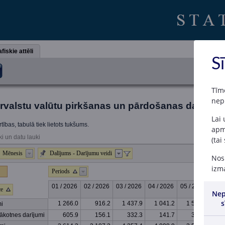
fiskie attēli
S
Tīm
nep
rvalstu valūtu pirkšanas un pārdošanas darījumi 
Lai
tības, tabulā tiek lietots tukšums.
apme
ki un datu lauki
(tai
Mēnesis
Dalījums - Darījumu veidi
Nosp
izma
Periods
01 / 2026
02 / 2026
03 / 2026
04 / 2026
05 / 2026
06 /
ce
Nep
s
1 266.0
916.2
1 437.9
1 041.2
1 529.2
1 
mi
nākotnes darījumi
605.9
156.1
332.3
141.7
309.0