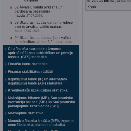
dalījumā
Valūtas mijmaiņas darīju
Kopā
02 Ārvalstu valūtu pirkšana un
pārdošana bezskaidrā
naudā
27.07.2026.
03 Skaidrās naudas darījumu vidējie
svērtie ārvalstu valūtu maiņas
kursi
27.07.2026.
04 Skaidrās naudas darījumi valūtu
tirdzniecības sabiedrībās
27.07.2026.
Citu finanšu starpnieku, izņemot
apdrošināšanas sabiedrības un pensiju
fondus, (CFS) statistika
Finanšu kontu statistika
Finanšu stabilitātes rādītāji
Ieguldījumu fondu (IF) un alternatīvo
ieguldījumu fondu (AIF) statistika
Kredītiestāžu uzraudzības statistika
Maksājumu bilance (MB), Starptautisko
investīciju bilance (SIB) un Starptautiskā
pakalpojumu tirdzniecība (SPT)
Maksājumu statistika
Monetāro finanšu iestāžu (MFI), izņemot
centrālo banku, bilances statistika