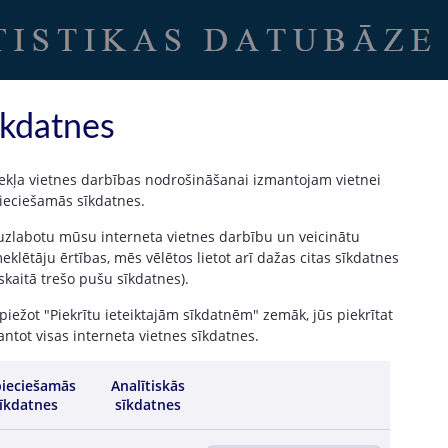
Uz sākumu
|
Latvijas Banka
īkdatnes
ekļa vietnes darbības nodrošināšanai izmantojam vietnei
ieciešamās sīkdatnes.
veidu, dalībnieku un valūtu dalījumā
 uzlabotu mūsu interneta vietnes darbību un veicinātu
klētāju ērtības, mēs vēlētos lietot arī dažas citas sīkdatnes
 skaitā trešo pušu sīkdatnes).
iežot "Piekrītu ieteiktajām sīkdatnēm" zemāk, jūs piekrītat
ntot visas interneta vietnes sīkdatnes.
 2026
ieciešamās
Analītiskās
īkdatnes
sīkdatnes
842.1
530.9