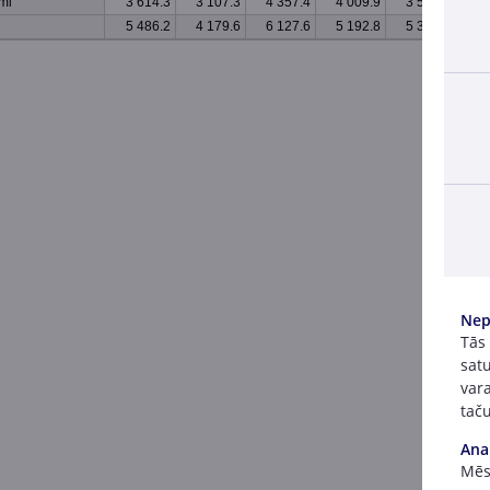
mi
3 614.3
3 107.3
4 357.4
4 009.9
3 541.3
4 
5 486.2
4 179.6
6 127.6
5 192.8
5 379.5
7 
Nep
Tās
satu
vara
taču
Ana
Mēs 