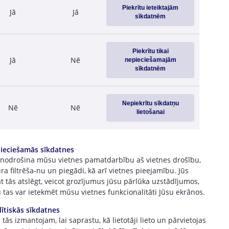
936.3
Piekrītu ieteiktajām
Jā
Jā
309.3
sīkdatnēm
Piekrītu tikai
Jā
Nē
nepieciešamajām
sīkdatnēm
Nepiekrītu sīkdatņu
Nē
Nē
lietošanai
ieciešamās sīkdatnes
 nodrošina mūsu vietnes pamatdarbību aš vietnes drošību,
ra filtrēša-nu un piegādi, kā arī vietnes pieejamību. Jūs
t tās atslēgt, veicot grozījumus jūsu pārlūka uzstādījumos,
 tas var ietekmēt mūsu vietnes funkcionalitāti Jūsu ekrānos.
lītiskās sīkdatnes
tās izmantojam, lai saprastu, kā lietotāji lieto un pārvietojas