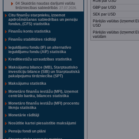
RUB par USD
04 Skaidrās naudas darījumi valūtu
GBP par USD
tirdzniecības sabiedrībās
27.07.2026.
SEK par USD
Citu finanšu starpnieku, izņemot
apdrošināšanas sabiedrības un pensiju
Pārējās valūtas (izņemot 
fondus, (CFS) statistika
USD
Finanšu kontu statistika
Pārējās valūtas (izņemot 
valūtām
Finanšu stabilitātes rādītāji
Ieguldījumu fondu (IF) un alternatīvo
ieguldījumu fondu (AIF) statistika
Kredītiestāžu uzraudzības statistika
Maksājumu bilance (MB), Starptautisko
investīciju bilance (SIB) un Starptautiskā
pakalpojumu tirdzniecība (SPT)
Maksājumu statistika
Monetāro finanšu iestāžu (MFI), izņemot
centrālo banku, bilances statistika
Monetāro finanšu iestāžu (MFI) procentu
likmju statistika
Monetārie rādītāji
Nosūtītie kartei piesaistītie maksājumi
Pensiju fondi un plāni