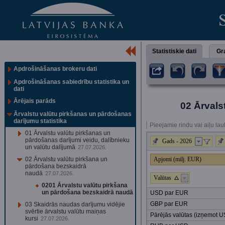
Statistiskie dati
Gra
Apdrošināšanas brokeru dati
Apdrošināšanas sabiedrību statistika un
dati
Ārējais parāds
02 Ārvals
Ārvalstu valūtu pirkšanas un pārdošanas
darījumu statistika
Pieejamie rindu vai aiļu lau
01 Ārvalstu valūtu pirkšanas un
pārdošanas darījumi veidu, dalībnieku
Gads - 2026
un valūtu dalījumā
27.07.2026.
02 Ārvalstu valūtu pirkšana un
Apjomi (milj. EUR)
pārdošana bezskaidrā
naudā
27.07.2026.
Valūtas
0201 Ārvalstu valūtu pirkšana
un pārdošana bezskaidrā naudā
USD par EUR
GBP par EUR
03 Skaidrās naudas darījumu vidējie
svērtie ārvalstu valūtu maiņas
Pārējās valūtas (izņemot 
kursi
27.07.2026.