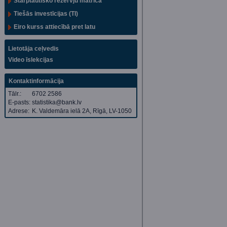
Starptautisko rezervju matrica
Tiešās investīcijas (TI)
Eiro kurss attiecībā pret latu
Lietotāja ceļvedis
Video īslekcijas
Kontaktinformācija
Tālr.:
6702 2586
E-pasts:
statistika@bank.lv
Adrese:
K. Valdemāra ielā 2A, Rīgā, LV-1050