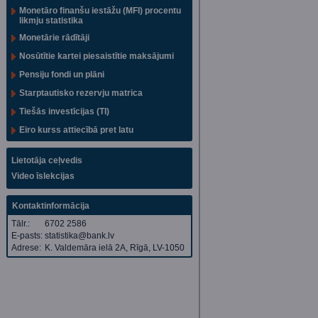
Monetāro finanšu iestāžu (MFI) procentu
likmju statistika
Monetārie rādītāji
Nosūtītie kartei piesaistītie maksājumi
Pensiju fondi un plāni
Starptautisko rezervju matrica
Tiešās investīcijas (TI)
Eiro kurss attiecībā pret latu
Lietotāja ceļvedis
Video īslekcijas
Kontaktinformācija
Tālr.:
6702 2586
E-pasts:
statistika@bank.lv
Adrese:
K. Valdemāra ielā 2A, Rīgā, LV-1050