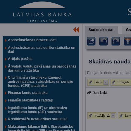
Statistiskie dati
Gra
Apdrošināšanas brokeru dati
Apdrošināšanas sabiedrību statistika un
dati
Ārējais parāds
Skaidrās naudas
Ārvalstu valūtu pirkšanas un pārdošanas
darījumu statistika
Pieejamie rindu vai aiļu lau
Citu finanšu starpnieku, izņemot
apdrošināšanas sabiedrības un pensiju
Gads
Pusgads
fondus, (CFS) statistika
Finanšu kontu statistika
Datu lauki
Finanšu stabilitātes rādītāji
Ieguldījumu fondu (IF) un alternatīvo
ieguldījumu fondu (AIF) statistika
Pozīcija
Latv
Kredītiestāžu uzraudzības statistika
Maksājumu bilance (MB), Starptautisko
investīciju bilance (SIB) un Starptautiskā