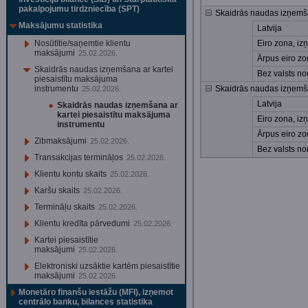
pakalpojumu tirdzniecība (SPT)
Skaidrās naudas izņemša
Maksājumu statistika
Latvija
Nosūtītie/saņemtie klientu
Eiro zona, iz
maksājumi
25.02.2026.
Ārpus eiro z
Skaidrās naudas izņemšana ar kartei
Bez valsts n
piesaistītu maksājuma
instrumentu
Skaidrās naudas izņemšan
25.02.2026.
Latvija
Skaidrās naudas izņemšana ar
kartei piesaistītu maksājuma
Eiro zona, iz
instrumentu
Ārpus eiro z
Zibmaksājumi
25.02.2026.
Bez valsts n
Transakcijas termināļos
25.02.2026.
Klientu kontu skaits
25.02.2026.
Karšu skaits
25.02.2026.
Termināļu skaits
25.02.2026.
Klientu kredīta pārvedumi
25.02.2026.
Kartei piesaistītie
maksājumi
25.02.2026.
Elektroniski uzsāktie kartēm piesaistītie
maksājumi
25.02.2026.
Monetāro finanšu iestāžu (MFI), izņemot
centrālo banku, bilances statistika