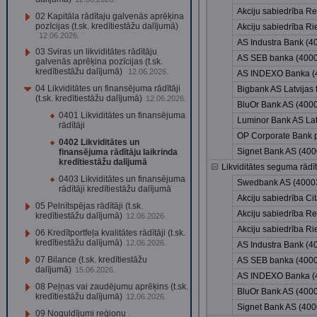
Akciju sabiedrība R
02 Kapitāla rādītaju galvenās aprēķina
pozīcijas (t.sk. kredītiestāžu dalījumā)
Akciju sabiedrība 
12.06.2026.
AS Industra Bank (
03 Sviras un likviditātes rādītāju
AS SEB banka (400
galvenās aprēķina pozīcijas (t.sk.
kredītiestāžu dalījumā)
12.06.2026.
AS INDEXO Banka (
04 Likviditātes un finansējuma rādītāji
Bigbank AS Latvijas 
(t.sk. kredītiestāžu dalījumā)
12.06.2026.
BluOr Bank AS (400
0401 Likviditātes un finansējuma
Luminor Bank AS Latv
rādītāji
OP Corporate Bank pl
0402 Likviditātes un
Signet Bank AS (40
finansējuma rādītāju laikrinda
kredītiestāžu dalījumā
Likviditātes seguma rādī
0403 Likviditātes un finansējuma
Swedbank AS (4000
rādītāji kredītiestāžu dalījumā
Akciju sabiedrība C
05 Pelnītspējas rādītāji (t.sk.
Akciju sabiedrība R
kredītiestāžu dalījumā)
12.06.2026.
Akciju sabiedrība 
06 Kredītportfeļa kvalitātes rādītāji (t.sk.
kredītiestāžu dalījumā)
12.06.2026.
AS Industra Bank (
07 Bilance (t.sk. kredītiestāžu
AS SEB banka (400
dalījumā)
15.06.2026.
AS INDEXO Banka (
08 Peļņas vai zaudējumu aprēķins (t.sk.
BluOr Bank AS (400
kredītiestāžu dalījumā)
12.06.2026.
Signet Bank AS (40
09 Noguldījumi reģionu