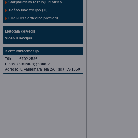
Starptautisko rezervju matrica
Tiešās investīcijas (TI)
Eiro kurss attiecībā pret latu
Lietotāja ceļvedis
Video īslekcijas
Kontaktinformācija
Tālr.:
6702 2586
E-pasts:
statistika@bank.lv
Adrese:
K. Valdemāra ielā 2A, Rīgā, LV-1050