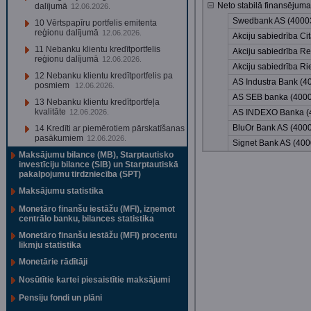
Neto stabilā finansējuma
dalījumā
12.06.2026.
Swedbank AS (4000
10 Vērtspapīru portfelis emitenta
reģionu dalījumā
12.06.2026.
Akciju sabiedrība C
11 Nebanku klientu kredītportfelis
Akciju sabiedrība R
reģionu dalījumā
12.06.2026.
Akciju sabiedrība 
12 Nebanku klientu kredītportfelis pa
AS Industra Bank (
posmiem
12.06.2026.
AS SEB banka (400
13 Nebanku klientu kredītportfeļa
kvalitāte
12.06.2026.
AS INDEXO Banka (
BluOr Bank AS (400
14 Kredīti ar piemērotiem pārskatīšanas
pasākumiem
12.06.2026.
Signet Bank AS (40
Maksājumu bilance (MB), Starptautisko
investīciju bilance (SIB) un Starptautiskā
pakalpojumu tirdzniecība (SPT)
Maksājumu statistika
Monetāro finanšu iestāžu (MFI), izņemot
centrālo banku, bilances statistika
Monetāro finanšu iestāžu (MFI) procentu
likmju statistika
Monetārie rādītāji
Nosūtītie kartei piesaistītie maksājumi
Pensiju fondi un plāni