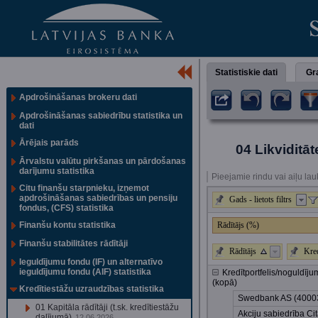
Statistiskie dati
Gra
Apdrošināšanas brokeru dati
Apdrošināšanas sabiedrību statistika un
dati
Ārējais parāds
04 Likviditāt
Ārvalstu valūtu pirkšanas un pārdošanas
darījumu statistika
Pieejamie rindu vai aiļu lau
Citu finanšu starpnieku, izņemot
apdrošināšanas sabiedrības un pensiju
Gads - lietots filtrs
fondus, (CFS) statistika
Finanšu kontu statistika
Rādītājs (%)
Finanšu stabilitātes rādītāji
Rādītājs
Kred
Ieguldījumu fondu (IF) un alternatīvo
ieguldījumu fondu (AIF) statistika
Kredītportfelis/noguldī
(kopā)
Kredītiestāžu uzraudzības statistika
Swedbank AS (4000
01 Kapitāla rādītāji (t.sk. kredītiestāžu
Akciju sabiedrība C
dalījumā)
12.06.2026.