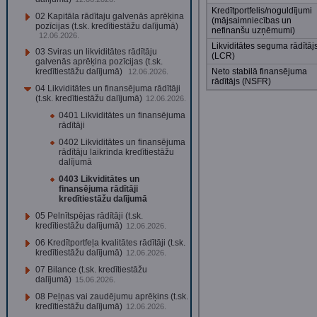
Kredītportfelis/noguldījumi
02 Kapitāla rādītaju galvenās aprēķina
(mājsaimniecības un
pozīcijas (t.sk. kredītiestāžu dalījumā)
nefinanšu uzņēmumi)
12.06.2026.
Likviditātes seguma rādītāj
03 Sviras un likviditātes rādītāju
(LCR)
galvenās aprēķina pozīcijas (t.sk.
kredītiestāžu dalījumā)
Neto stabilā finansējuma
12.06.2026.
rādītājs (NSFR)
04 Likviditātes un finansējuma rādītāji
(t.sk. kredītiestāžu dalījumā)
12.06.2026.
0401 Likviditātes un finansējuma
rādītāji
0402 Likviditātes un finansējuma
rādītāju laikrinda kredītiestāžu
dalījumā
0403 Likviditātes un
finansējuma rādītāji
kredītiestāžu dalījumā
05 Pelnītspējas rādītāji (t.sk.
kredītiestāžu dalījumā)
12.06.2026.
06 Kredītportfeļa kvalitātes rādītāji (t.sk.
kredītiestāžu dalījumā)
12.06.2026.
07 Bilance (t.sk. kredītiestāžu
dalījumā)
15.06.2026.
08 Peļņas vai zaudējumu aprēķins (t.sk.
kredītiestāžu dalījumā)
12.06.2026.