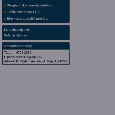
Starptautisko rezervju matrica
Tiešās investīcijas (TI)
Eiro kurss attiecībā pret latu
Lietotāja ceļvedis
Video īslekcijas
Kontaktinformācija
Tālr.:
6702 2586
E-pasts:
statistika@bank.lv
Adrese:
K. Valdemāra ielā 2A, Rīgā, LV-1050