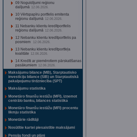
09 Noguldījumi reģionu
dalījumā
12.06.2026.
10 Vērtspapīru portfelis emitenta
reģionu dalījumā
12.06.2026.
11 Nebanku klientu kredītportfelis
reģionu dalījumā
12.06.2026.
12 Nebanku klientu kredītportfelis pa
posmiem
12.06.2026.
13 Nebanku klientu kredītportfeļa
kvalitāte
12.06.2026.
14 Kredīti ar piemērotiem pārskatīšanas
pasākumiem
12.06.2026.
Maksājumu bilance (MB), Starptautisko
investīciju bilance (SIB) un Starptautiskā
pakalpojumu tirdzniecība (SPT)
Maksājumu statistika
Monetāro finanšu iestāžu (MFI), izņemot
centrālo banku, bilances statistika
Monetāro finanšu iestāžu (MFI) procentu
likmju statistika
Monetārie rādītāji
Nosūtītie kartei piesaistītie maksājumi
Pensiju fondi un plāni