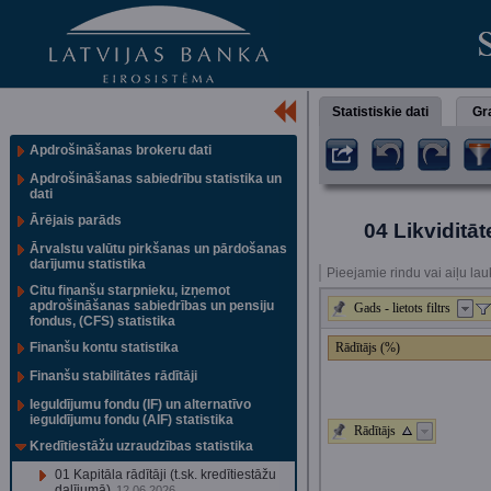
Statistiskie dati
Gra
Apdrošināšanas brokeru dati
Apdrošināšanas sabiedrību statistika un
dati
Ārējais parāds
04 Likviditāt
Ārvalstu valūtu pirkšanas un pārdošanas
darījumu statistika
Pieejamie rindu vai aiļu lau
Citu finanšu starpnieku, izņemot
apdrošināšanas sabiedrības un pensiju
Gads - lietots filtrs
fondus, (CFS) statistika
Finanšu kontu statistika
Rādītājs (%)
Finanšu stabilitātes rādītāji
Ieguldījumu fondu (IF) un alternatīvo
ieguldījumu fondu (AIF) statistika
Rādītājs
Kredītiestāžu uzraudzības statistika
01 Kapitāla rādītāji (t.sk. kredītiestāžu
dalījumā)
12.06.2026.