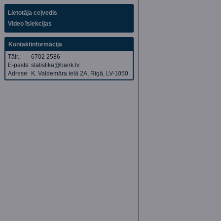
Lietotāja ceļvedis
Video īslekcijas
Kontaktinformācija
Tālr.:
6702 2586
E-pasts:
statistika@bank.lv
Adrese:
K. Valdemāra ielā 2A, Rīgā, LV-1050