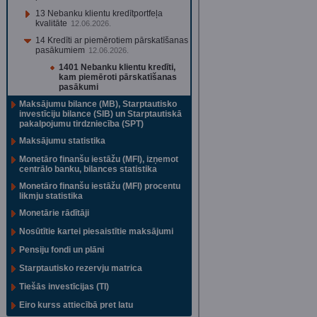
13 Nebanku klientu kredītportfeļa
kvalitāte
12.06.2026.
14 Kredīti ar piemērotiem pārskatīšanas
pasākumiem
12.06.2026.
1401 Nebanku klientu kredīti,
kam piemēroti pārskatīšanas
pasākumi
Maksājumu bilance (MB), Starptautisko
investīciju bilance (SIB) un Starptautiskā
pakalpojumu tirdzniecība (SPT)
Maksājumu statistika
Monetāro finanšu iestāžu (MFI), izņemot
centrālo banku, bilances statistika
Monetāro finanšu iestāžu (MFI) procentu
likmju statistika
Monetārie rādītāji
Nosūtītie kartei piesaistītie maksājumi
Pensiju fondi un plāni
Starptautisko rezervju matrica
Tiešās investīcijas (TI)
Eiro kurss attiecībā pret latu