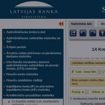
Statistiskie dati
Gra
Apdrošināšanas brokeru dati
Apdrošināšanas sabiedrību statistika un
dati
Ārējais parāds
14 Kr
Ārvalstu valūtu pirkšanas un pārdošanas
darījumu statistika
Pieejamie rindu vai aiļu lau
Citu finanšu starpnieku, izņemot
Uzkrātais vērtības samazi
apdrošināšanas sabiedrības un pensiju
fondus, (CFS) statistika
Gads - lietots filtrs
Finanšu kontu statistika
Bruto uzskaites vērtība (tūkst.
Finanšu stabilitātes rādītāji
euro)
Ieguldījumu fondu (IF) un alternatīvo
ieguldījumu fondu (AIF) statistika
Pozīcija
Sektors
Kredītiestāžu uzraudzības statistika
Ienākumus nesošie kredīt
01 Kapitāla rādītāji (t.sk. kredītiestāžu
Nefinanšu sabiedr
dalījumā)
12.06.2026.