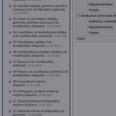
Mājsaimniecības
02 Kapitāla rādītaju galvenās aprēķina
pozīcijas (t.sk. kredītiestāžu dalījumā)
Pārējie
12.06.2026.
Ienākumus nenesošie kre
03 Sviras un likviditātes rādītāju
Nefinanšu sabiedr
galvenās aprēķina pozīcijas (t.sk.
kredītiestāžu dalījumā)
12.06.2026.
Mājsaimniecības
04 Likviditātes un finansējuma rādītāji
Pārējie
(t.sk. kredītiestāžu dalījumā)
12.06.2026.
Kopā
05 Pelnītspējas rādītāji (t.sk.
kredītiestāžu dalījumā)
12.06.2026.
06 Kredītportfeļa kvalitātes rādītāji (t.sk.
kredītiestāžu dalījumā)
12.06.2026.
07 Bilance (t.sk. kredītiestāžu
dalījumā)
15.06.2026.
08 Peļņas vai zaudējumu aprēķins (t.sk.
kredītiestāžu dalījumā)
12.06.2026.
09 Noguldījumi reģionu
dalījumā
12.06.2026.
10 Vērtspapīru portfelis emitenta
reģionu dalījumā
12.06.2026.
11 Nebanku klientu kredītportfelis
reģionu dalījumā
12.06.2026.
12 Nebanku klientu kredītportfelis pa
posmiem
12.06.2026.