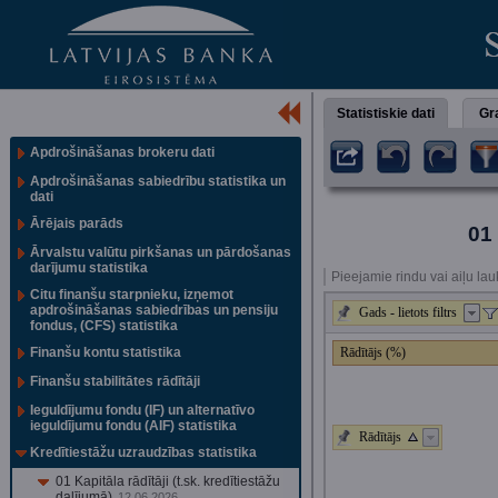
Statistiskie dati
Gra
Apdrošināšanas brokeru dati
Apdrošināšanas sabiedrību statistika un
dati
Ārējais parāds
01 
Ārvalstu valūtu pirkšanas un pārdošanas
darījumu statistika
Pieejamie rindu vai aiļu lau
Citu finanšu starpnieku, izņemot
apdrošināšanas sabiedrības un pensiju
Gads - lietots filtrs
fondus, (CFS) statistika
Finanšu kontu statistika
Rādītājs (%)
Finanšu stabilitātes rādītāji
Ieguldījumu fondu (IF) un alternatīvo
ieguldījumu fondu (AIF) statistika
Rādītājs
Kredītiestāžu uzraudzības statistika
01 Kapitāla rādītāji (t.sk. kredītiestāžu
dalījumā)
12.06.2026.