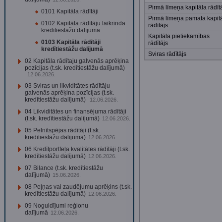
Pirmā līmeņa kapitāla rādīt
0101 Kapitāla rādītāji
Pirmā līmeņa pamata kapit
0102 Kapitāla rādītāju laikrinda
rādītājs
kredītiestāžu dalījumā
Kapitāla pietiekamības
0103 Kapitāla rādītāji
rādītājs
kredītiestāžu dalījumā
Sviras rādītājs
02 Kapitāla rādītaju galvenās aprēķina
pozīcijas (t.sk. kredītiestāžu dalījumā)
12.06.2026.
03 Sviras un likviditātes rādītāju
galvenās aprēķina pozīcijas (t.sk.
kredītiestāžu dalījumā)
12.06.2026.
04 Likviditātes un finansējuma rādītāji
(t.sk. kredītiestāžu dalījumā)
12.06.2026.
05 Pelnītspējas rādītāji (t.sk.
kredītiestāžu dalījumā)
12.06.2026.
06 Kredītportfeļa kvalitātes rādītāji (t.sk.
kredītiestāžu dalījumā)
12.06.2026.
07 Bilance (t.sk. kredītiestāžu
dalījumā)
15.06.2026.
08 Peļņas vai zaudējumu aprēķins (t.sk.
kredītiestāžu dalījumā)
12.06.2026.
09 Noguldījumi reģionu
dalījumā
12.06.2026.