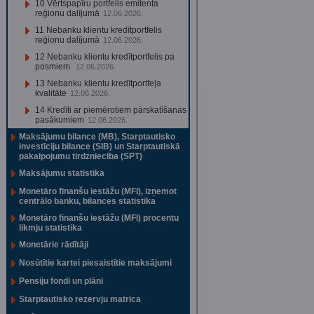
10 Vērtspapīru portfelis emitenta
reģionu dalījumā
12.06.2026.
11 Nebanku klientu kredītportfelis
reģionu dalījumā
12.06.2026.
12 Nebanku klientu kredītportfelis pa
posmiem
12.06.2026.
13 Nebanku klientu kredītportfeļa
kvalitāte
12.06.2026.
14 Kredīti ar piemērotiem pārskatīšanas
pasākumiem
12.06.2026.
Maksājumu bilance (MB), Starptautisko
investīciju bilance (SIB) un Starptautiskā
pakalpojumu tirdzniecība (SPT)
Maksājumu statistika
Monetāro finanšu iestāžu (MFI), izņemot
centrālo banku, bilances statistika
Monetāro finanšu iestāžu (MFI) procentu
likmju statistika
Monetārie rādītāji
Nosūtītie kartei piesaistītie maksājumi
Pensiju fondi un plāni
Starptautisko rezervju matrica