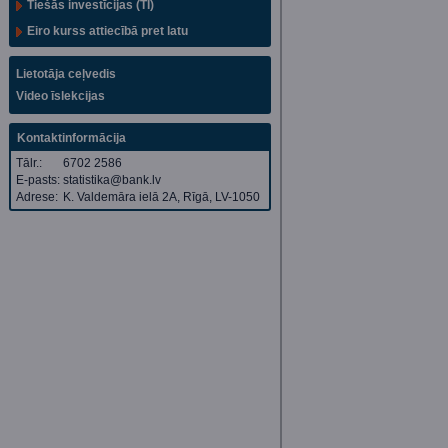
Tiešās investīcijas (TI)
Eiro kurss attiecībā pret latu
Lietotāja ceļvedis
Video īslekcijas
Kontaktinformācija
Tālr.:
6702 2586
E-pasts:
statistika@bank.lv
Adrese:
K. Valdemāra ielā 2A, Rīgā, LV-1050