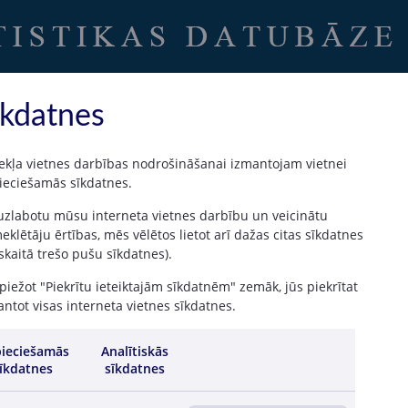
Uz sākumu
|
Latvijas Banka
īkdatnes
ekļa vietnes darbības nodrošināšanai izmantojam vietnei
ieciešamās sīkdatnes.
ītiestāžu dalījumā)
 uzlabotu mūsu interneta vietnes darbību un veicinātu
klētāju ērtības, mēs vēlētos lietot arī dažas citas sīkdatnes
 skaitā trešo pušu sīkdatnes).
iežot "Piekrītu ieteiktajām sīkdatnēm" zemāk, jūs piekrītat
edītiestāde
ntot visas interneta vietnes sīkdatnes.
/ 2025
III / 2025
IV / 2025
I / 2026
Visas
Visas
Visas
Visas
ieciešamās
Analītiskās
dītiestādes
kredītiestādes
kredītiestādes
kredītiestādes
īkdatnes
sīkdatnes
11.95
12.24
10.38
11.52
1.39
1.43
1.19
1.22