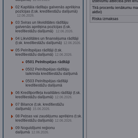
Izdevumu attiecība pret i
02 Kapitāla rādītaju galvenās aprēķina
Tīrā procentu ienākumu ma
pozīcijas (t.sk. kredītiestāžu dalījumā)
aktīvi)
12.06.2026.
Riska izmaksas
03 Sviras un likviditātes rādītāju
galvenās aprēķina pozīcijas (t.sk.
kredītiestāžu dalījumā)
12.06.2026.
04 Likviditātes un finansējuma rādītāji
(t.sk. kredītiestāžu dalījumā)
12.06.2026.
05 Pelnītspējas rādītāji (t.sk.
kredītiestāžu dalījumā)
12.06.2026.
0501 Pelnītspējas rādītāji
0502 Pelnītspējas rādītāju
laikrinda kredītiestāžu dalījumā
0503 Pelnītspējas rādītāji
kredītiestāžu dalījumā
06 Kredītportfeļa kvalitātes rādītāji (t.sk.
kredītiestāžu dalījumā)
12.06.2026.
07 Bilance (t.sk. kredītiestāžu
dalījumā)
15.06.2026.
08 Peļņas vai zaudējumu aprēķins (t.sk.
kredītiestāžu dalījumā)
12.06.2026.
09 Noguldījumi reģionu
dalījumā
12.06.2026.