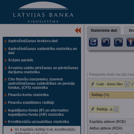
Statistiskie dati
Gra
Apdrošināšanas brokeru dati
Apdrošināšanas sabiedrību statistika un
dati
Ārējais parāds
Ārvalstu valūtu pirkšanas un pārdošanas
darījumu statistika
Pieejamie rindu vai aiļu lau
Citu finanšu starpnieku, izņemot
apdrošināšanas sabiedrības un pensiju
Gads - lietots filtrs
fondus, (CFS) statistika
Finanšu kontu statistika
Rādītājs (%)
Finanšu stabilitātes rādītāji
Rādītājs
Ieguldījumu fondu (IF) un alternatīvo
ieguldījumu fondu (AIF) statistika
Kredītiestāžu uzraudzības statistika
Kapitāla atdeve (ROE)
Aktīvu atdeve (ROA)
01 Kapitāla rādītāji (t.sk. kredītiestāžu
dalījumā)
12.06.2026.