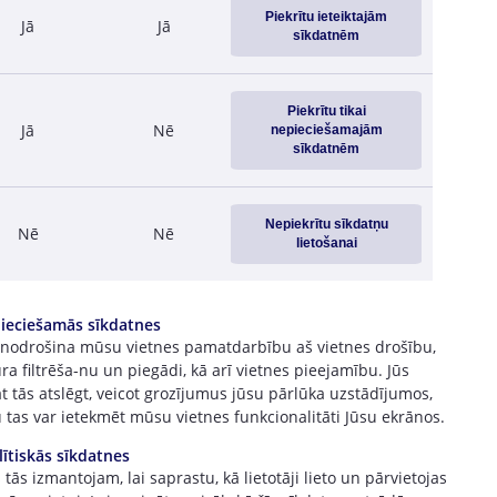
56.16
55.88
55.86
58.35
Piekrītu ieteiktajām
Jā
Jā
2.82
2.76
sīkdatnēm
2.70
2.65
- 0.23
- 0.23
- 0.63
- 0.32
Piekrītu tikai
Jā
Nē
nepieciešamajām
sīkdatnēm
Nepiekrītu sīkdatņu
Nē
Nē
lietošanai
ieciešamās sīkdatnes
 nodrošina mūsu vietnes pamatdarbību aš vietnes drošību,
ra filtrēša-nu un piegādi, kā arī vietnes pieejamību. Jūs
t tās atslēgt, veicot grozījumus jūsu pārlūka uzstādījumos,
 tas var ietekmēt mūsu vietnes funkcionalitāti Jūsu ekrānos.
lītiskās sīkdatnes
tās izmantojam, lai saprastu, kā lietotāji lieto un pārvietojas