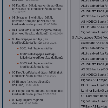
Akciju sabiedrība R
02 Kapitāla rādītaju galvenās aprēķina
Akciju sabiedrība 
pozīcijas (t.sk. kredītiestāžu dalījumā)
AS Industra Bank (
12.06.2026.
AS SEB banka (400
03 Sviras un likviditātes rādītāju
galvenās aprēķina pozīcijas (t.sk.
AS INDEXO Banka 
kredītiestāžu dalījumā)
12.06.2026.
BluOr Bank AS (40
04 Likviditātes un finansējuma rādītāji
Signet Bank AS (40
(t.sk. kredītiestāžu dalījumā)
12.06.2026.
Aktīvu atdeve (ROA) (ko
05 Pelnītspējas rādītāji (t.sk.
kredītiestāžu dalījumā)
12.06.2026.
Swedbank AS (400
Akciju sabiedrība C
0501 Pelnītspējas rādītāji
Akciju sabiedrība R
0502 Pelnītspējas rādītāju
laikrinda kredītiestāžu dalījumā
Akciju sabiedrība 
0503 Pelnītspējas rādītāji
AS Industra Bank (
kredītiestāžu dalījumā
AS SEB banka (400
06 Kredītportfeļa kvalitātes rādītāji (t.sk.
AS INDEXO Banka 
kredītiestāžu dalījumā)
12.06.2026.
Bigbank AS Latvijas
07 Bilance (t.sk. kredītiestāžu
dalījumā)
15.06.2026.
BluOr Bank AS (40
Luminor Bank AS Lat
08 Peļņas vai zaudējumu aprēķins (t.sk.
kredītiestāžu dalījumā)
12.06.2026.
OP Corporate Bank p
09 Noguldījumi reģionu
Signet Bank AS (40
dalījumā
12.06.2026.
TF Bank AB Latvijas 