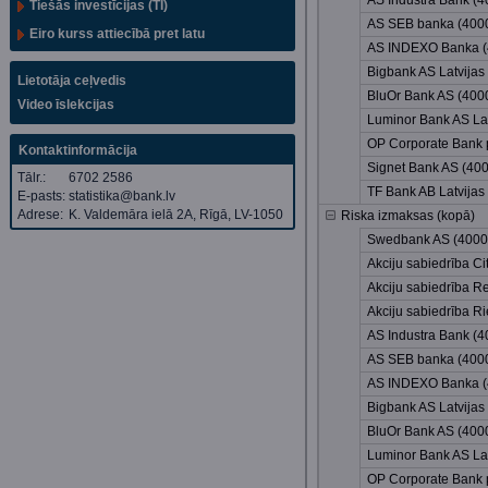
AS Industra Bank (
Tiešās investīcijas (TI)
AS SEB banka (400
Eiro kurss attiecībā pret latu
AS INDEXO Banka 
Bigbank AS Latvijas
Lietotāja ceļvedis
BluOr Bank AS (40
Video īslekcijas
Luminor Bank AS Lat
OP Corporate Bank p
Kontaktinformācija
Signet Bank AS (40
Tālr.:
6702 2586
TF Bank AB Latvijas 
E-pasts:
statistika@bank.lv
Adrese:
K. Valdemāra ielā 2A, Rīgā, LV-1050
Riska izmaksas (kopā)
Swedbank AS (400
Akciju sabiedrība C
Akciju sabiedrība R
Akciju sabiedrība 
AS Industra Bank (
AS SEB banka (400
AS INDEXO Banka 
Bigbank AS Latvijas
BluOr Bank AS (40
Luminor Bank AS Lat
OP Corporate Bank p