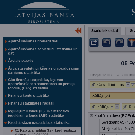
Statistiskie dati
Gra
Apdrošināšanas brokeru dati
Apdrošināšanas sabiedrību statistika un
dati
Ārējais parāds
05 Pe
Ārvalstu valūtu pirkšanas un pārdošanas
darījumu statistika
Pieejamie rindu vai aiļu lau
Citu finanšu starpnieku, izņemot
apdrošināšanas sabiedrības un pensiju
Gads - lietots filtrs
fondus, (CFS) statistika
Finanšu kontu statistika
Rādītājs (%)
Finanšu stabilitātes rādītāji
Rādītājs
Kred
Ieguldījumu fondu (IF) un alternatīvo
ieguldījumu fondu (AIF) statistika
Kapitāla atdeve (ROE) (
Swedbank AS (400
Kredītiestāžu uzraudzības statistika
Akciju sabiedrība C
01 Kapitāla rādītāji (t.sk. kredītiestāžu
dalījumā)
12.06.2026.