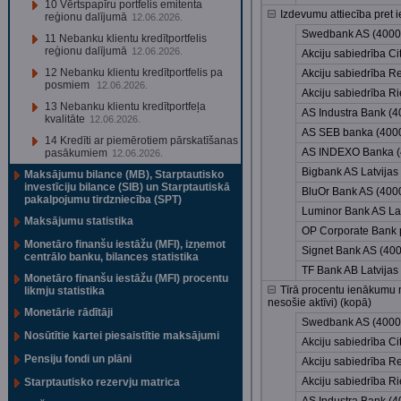
10 Vērtspapīru portfelis emitenta
Izdevumu attiecība pret
reģionu dalījumā
12.06.2026.
Swedbank AS (400
11 Nebanku klientu kredītportfelis
reģionu dalījumā
12.06.2026.
Akciju sabiedrība C
12 Nebanku klientu kredītportfelis pa
Akciju sabiedrība R
posmiem
12.06.2026.
Akciju sabiedrība 
13 Nebanku klientu kredītportfeļa
AS Industra Bank (
kvalitāte
12.06.2026.
AS SEB banka (400
14 Kredīti ar piemērotiem pārskatīšanas
AS INDEXO Banka 
pasākumiem
12.06.2026.
Bigbank AS Latvijas
Maksājumu bilance (MB), Starptautisko
investīciju bilance (SIB) un Starptautiskā
BluOr Bank AS (40
pakalpojumu tirdzniecība (SPT)
Luminor Bank AS Lat
Maksājumu statistika
OP Corporate Bank p
Monetāro finanšu iestāžu (MFI), izņemot
Signet Bank AS (40
centrālo banku, bilances statistika
TF Bank AB Latvijas 
Monetāro finanšu iestāžu (MFI) procentu
Tīrā procentu ienākumu 
likmju statistika
nesošie aktīvi) (kopā)
Monetārie rādītāji
Swedbank AS (400
Nosūtītie kartei piesaistītie maksājumi
Akciju sabiedrība C
Pensiju fondi un plāni
Akciju sabiedrība R
Akciju sabiedrība 
Starptautisko rezervju matrica