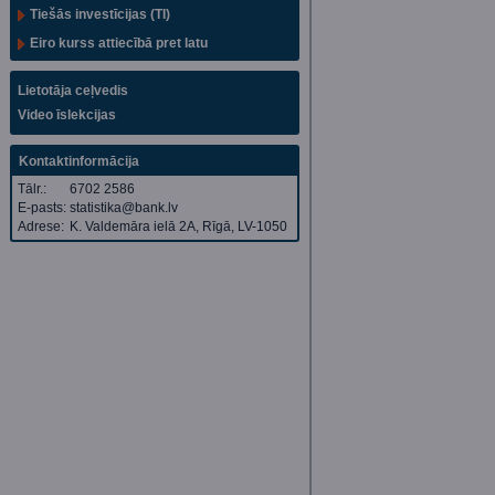
Tiešās investīcijas (TI)
Eiro kurss attiecībā pret latu
Lietotāja ceļvedis
Video īslekcijas
Kontaktinformācija
Tālr.:
6702 2586
E-pasts:
statistika@bank.lv
Adrese:
K. Valdemāra ielā 2A, Rīgā, LV-1050