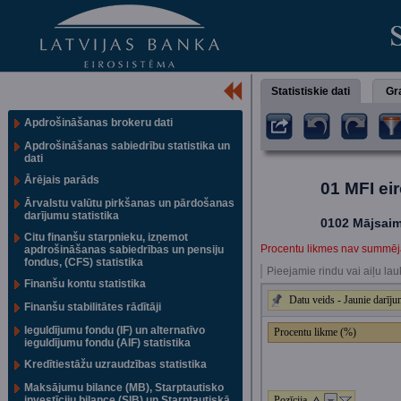
Statistiskie dati
Gra
Apdrošināšanas brokeru dati
Apdrošināšanas sabiedrību statistika un
dati
Ārējais parāds
01 MFI ei
Ārvalstu valūtu pirkšanas un pārdošanas
darījumu statistika
0102 Mājsaim
Citu finanšu starpnieku, izņemot
Procentu likmes nav summē
apdrošināšanas sabiedrības un pensiju
fondus, (CFS) statistika
Pieejamie rindu vai aiļu lau
Finanšu kontu statistika
Datu veids - Jaunie darīju
Finanšu stabilitātes rādītāji
Ieguldījumu fondu (IF) un alternatīvo
Procentu likme (%)
ieguldījumu fondu (AIF) statistika
Kredītiestāžu uzraudzības statistika
Maksājumu bilance (MB), Starptautisko
investīciju bilance (SIB) un Starptautiskā
Pozīcija