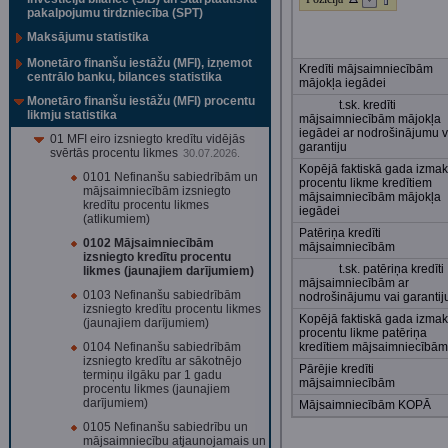
pakalpojumu tirdzniecība (SPT)
Maksājumu statistika
Monetāro finanšu iestāžu (MFI), izņemot
Kredīti mājsaimniecībām
centrālo banku, bilances statistika
mājokļa iegādei
Monetāro finanšu iestāžu (MFI) procentu
t.sk. kredīti
likmju statistika
mājsaimniecībām mājokļa
iegādei ar nodrošinājumu v
01 MFI eiro izsniegto kredītu vidējās
garantiju
svērtās procentu likmes
30.07.2026.
Kopējā faktiskā gada izma
0101 Nefinanšu sabiedrībām un
procentu likme kredītiem
mājsaimniecībām izsniegto
mājsaimniecībām mājokļa
kredītu procentu likmes
iegādei
(atlikumiem)
Patēriņa kredīti
0102 Mājsaimniecībām
mājsaimniecībām
izsniegto kredītu procentu
t.sk. patēriņa kredīti
likmes (jaunajiem darījumiem)
mājsaimniecībām ar
0103 Nefinanšu sabiedrībām
nodrošinājumu vai garantij
izsniegto kredītu procentu likmes
Kopējā faktiskā gada izma
(jaunajiem darījumiem)
procentu likme patēriņa
0104 Nefinanšu sabiedrībām
kredītiem mājsaimniecībām
izsniegto kredītu ar sākotnējo
Pārējie kredīti
termiņu ilgāku par 1 gadu
mājsaimniecībām
procentu likmes (jaunajiem
darījumiem)
Mājsaimniecībām KOPĀ
0105 Nefinanšu sabiedrību un
mājsaimniecību atjaunojamais un