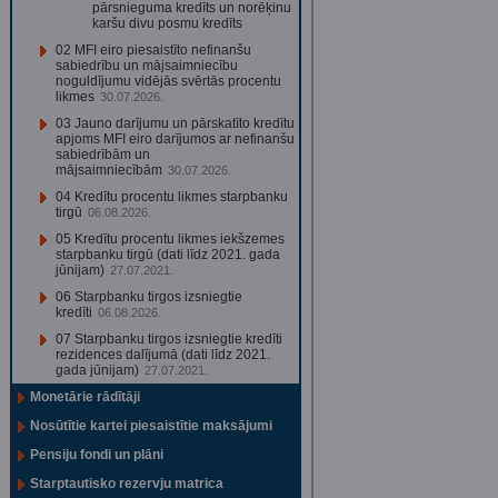
pārsnieguma kredīts un norēķinu
karšu divu posmu kredīts
02 MFI eiro piesaistīto nefinanšu
sabiedrību un mājsaimniecību
noguldījumu vidējās svērtās procentu
likmes
30.07.2026.
03 Jauno darījumu un pārskatīto kredītu
apjoms MFI eiro darījumos ar nefinanšu
sabiedrībām un
mājsaimniecībām
30.07.2026.
04 Kredītu procentu likmes starpbanku
tirgū
06.08.2026.
05 Kredītu procentu likmes iekšzemes
starpbanku tirgū (dati līdz 2021. gada
jūnijam)
27.07.2021.
06 Starpbanku tirgos izsniegtie
kredīti
06.08.2026.
07 Starpbanku tirgos izsniegtie kredīti
rezidences dalījumā (dati līdz 2021.
gada jūnijam)
27.07.2021.
Monetārie rādītāji
Nosūtītie kartei piesaistītie maksājumi
Pensiju fondi un plāni
Starptautisko rezervju matrica