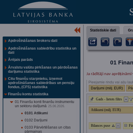
Statistiskie dati
Gra
Apdrošināšanas brokeru dati
Apdrošināšanas sabiedrību statistika un
dati
Ārējais parāds
01 Finan
Ārvalstu valūtu pirkšanas un pārdošanas
darījumu statistika
Ja rādītāji nav aprēķināmi 
Citu finanšu starpnieku, izņemot
Pieejamie rindu vai aiļu lau
apdrošināšanas sabiedrības un pensiju
fondus, (CFS) statistika
Darījumi (milj. EUR)
Pā
Finanšu kontu statistika
Gads - lietots filtrs
01 Finanšu konti finanšu instrumentu
un sektoru dalījumā
25.06.2026.
Atlikumi (milj. EUR)
0101 Atlikumi
0102 Darījumi
Bilances puse
Fi
0103 Pārvērtēšanas un citas
pārmaiņas