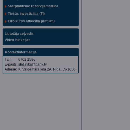
Starptautisko rezervju matrica
Tiešās investīcijas (TI)
Eiro kurss attiecībā pret latu
Lietotāja ceļvedis
Video īslekcijas
Kontaktinformācija
Tālr.:
6702 2586
E-pasts:
statistika@bank.lv
Adrese:
K. Valdemāra ielā 2A, Rīgā, LV-1050