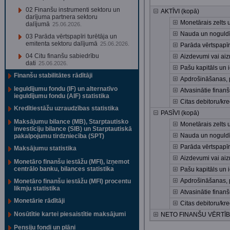
02 Finanšu instrumenti sektoru un
AKTĪVI (kopā)
darījuma partnera sektoru
Monetārais zelts
dalījumā
25.06.2026.
Nauda un noguldī
03 Parāda vērtspapīri turētāja un
emitenta sektoru dalījumā
25.06.2026.
Parāda vērtspapīr
04 Citu finanšu sabiedrību
Aizdevumi vai ai
dati
25.06.2026.
Pašu kapitāls un 
Finanšu stabilitātes rādītāji
Apdrošināšanas, p
Ieguldījumu fondu (IF) un alternatīvo
Atvasinātie finan
ieguldījumu fondu (AIF) statistika
Citas debitoru/kre
Kredītiestāžu uzraudzības statistika
PASĪVI (kopā)
Maksājumu bilance (MB), Starptautisko
Monetārais zelts
investīciju bilance (SIB) un Starptautiskā
Nauda un noguldī
pakalpojumu tirdzniecība (SPT)
Parāda vērtspapīr
Maksājumu statistika
Aizdevumi vai ai
Monetāro finanšu iestāžu (MFI), izņemot
centrālo banku, bilances statistika
Pašu kapitāls un 
Apdrošināšanas, p
Monetāro finanšu iestāžu (MFI) procentu
likmju statistika
Atvasinātie finan
Monetārie rādītāji
Citas debitoru/kre
Nosūtītie kartei piesaistītie maksājumi
NETO FINANŠU VĒRTĪB
Pensiju fondi un plāni