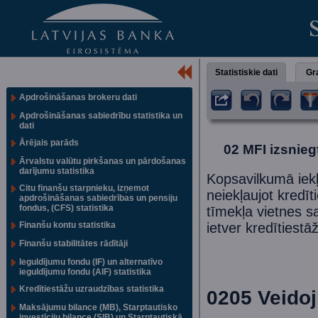
Statistiskie dati
Gra
Apdrošināšanas brokeru dati
Apdrošināšanas sabiedrību statistika un
dati
Ārējais parāds
02 MFI izsnieg
Ārvalstu valūtu pirkšanas un pārdošanas
darījumu statistika
Kopsavilkumā iekļa
Citu finanšu starpnieku, izņemot
neiekļaujot kredīt
apdrošināšanas sabiedrības un pensiju
fondus, (CFS) statistika
tīmekļa vietnes s
Finanšu kontu statistika
ietver kredītiest
Finanšu stabilitātes rādītāji
Ieguldījumu fondu (IF) un alternatīvo
ieguldījumu fondu (AIF) statistika
Kredītiestāžu uzraudzības statistika
0205 Veidoj
Maksājumu bilance (MB), Starptautisko
investīciju bilance (SIB) un Starptautiskā