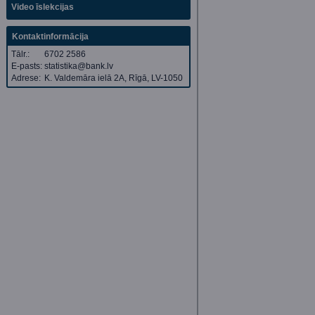
Video īslekcijas
Kontaktinformācija
Tālr.:
6702 2586
E-pasts:
statistika@bank.lv
Adrese:
K. Valdemāra ielā 2A, Rīgā, LV-1050