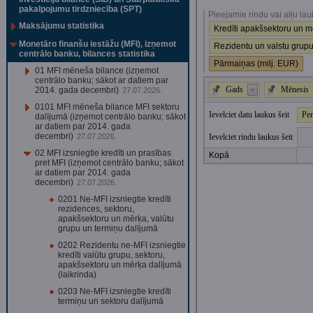
pakalpojumu tirdzniecība (SPT)
Pieejamie rindu vai aiļu lau
Maksājumu statistika
Kredīti apakšsektoru un m
Monetāro finanšu iestāžu (MFI), izņemot
Rezidentu un valstu grupu
centrālo banku, bilances statistika
Pārmaiņas (milj. EUR)
01 MFI mēneša bilance (izņemot
centrālo banku; sākot ar datiem par
Gads
Mēnesis
2014. gada decembri)
27.07.2026.
0101 MFI mēneša bilance MFI sektoru
Ievelciet datu laukus šeit
Per
dalījumā (izņemot centrālo banku; sākot
ar datiem par 2014. gada
decembri)
Ievelciet rindu laukus šeit
27.07.2026.
02 MFI izsniegtie kredīti un prasības
Kopā
pret MFI (izņemot centrālo banku; sākot
ar datiem par 2014. gada
decembri)
27.07.2026.
0201 Ne-MFI izsniegtie kredīti
rezidences, sektoru,
apakšsektoru un mērķa, valūtu
grupu un termiņu dalījumā
0202 Rezidentu ne-MFI izsniegtie
kredīti valūtu grupu, sektoru,
apakšsektoru un mērķa dalījumā
(laikrinda)
0203 Ne-MFI izsniegtie kredīti
termiņu un sektoru dalījumā