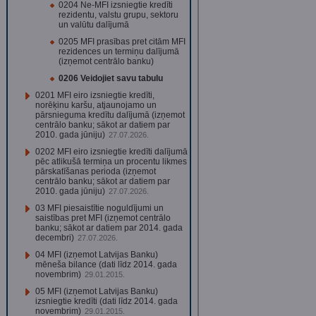
0204 Ne-MFI izsniegtie kredīti
rezidentu, valstu grupu, sektoru
un valūtu dalījumā
0205 MFI prasības pret citām MFI
rezidences un termiņu dalījumā
(izņemot centrālo banku)
0206 Veidojiet savu tabulu
0201 MFI eiro izsniegtie kredīti,
norēķinu karšu, atjaunojamo un
pārsnieguma kredītu dalījumā (izņemot
centrālo banku; sākot ar datiem par
2010. gada jūniju)
27.07.2026.
0202 MFI eiro izsniegtie kredīti dalījumā
pēc atlikušā termiņa un procentu likmes
pārskatīšanas perioda (izņemot
centrālo banku; sākot ar datiem par
2010. gada jūniju)
27.07.2026.
03 MFI piesaistītie noguldījumi un
saistības pret MFI (izņemot centrālo
banku; sākot ar datiem par 2014. gada
decembri)
27.07.2026.
04 MFI (izņemot Latvijas Banku)
mēneša bilance (dati līdz 2014. gada
novembrim)
29.01.2015.
05 MFI (izņemot Latvijas Banku)
izsniegtie kredīti (dati līdz 2014. gada
novembrim)
29.01.2015.