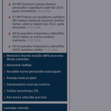
06 MFI (izņemot Latvijas Banku)
piesaistītie noguldījumi (dati līdz 2014.
gada novembrim)
29.01.2015.
07 MFI Peļņas vai zaudējumu aprēķins
MFI sektoru dalījumā (izņemot centrālo
banku; sākot ar datiem par 2014. gada
decembri)
27.07.2026.
08 Kooperatīvo krājaizdevu sabiedrību
(KKS) aktīvu un pasīvu posteņu
izvērsums
27.07.2026.
09 Kooperatīvo krājaizdevu sabiedrību
(KKS) darbības rādītāji
27.07.2026.
Monetāro finanšu iestāžu (MFI) procentu
likmju statistika
Monetārie rādītāji
Nosūtītie kartei piesaistītie maksājumi
Pensiju fondi un plāni
Starptautisko rezervju matrica
Tiešās investīcijas (TI)
Eiro kurss attiecībā pret latu
Lietotāja ceļvedis