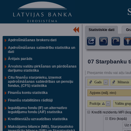
Statistiskie dati
Gra
Apdrošināšanas brokeru dati
Apdrošināšanas sabiedrību statistika un
dati
Ārējais parāds
07 Starpbanku ti
Ārvalstu valūtu pirkšanas un pārdošanas
darījumu statistika
Pieejamie rindu vai aiļu lau
Citu finanšu starpnieku, izņemot
apdrošināšanas sabiedrības un pensiju
Gads
Mēnesis
fondus, (CFS) statistika
Finanšu kontu statistika
Apjoms (milj. eiro)
Finanšu stabilitātes rādītāji
Pozīcija
Valūtu grup
Ieguldījumu fondu (IF) un alternatīvo
ieguldījumu fondu (AIF) statistika
Kredīti rezidentu MFI (ko
Eiro (kopā)
Kredītiestāžu uzraudzības statistika
Uz n
Maksājumu bilance (MB), Starptautisko
investīciju bilance (SIB) un Starptautiskā