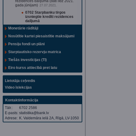
rezidences dalījumā (dati līdz 2021.
gada jūnijam)
27.07.2021.
0702 Starpbanku tirgos
izsniegtie kredīti rezidences
dalījumā
Monetārie rādītāji
Nosūtītie kartei piesaistītie maksājumi
Pensiju fondi un plāni
Starptautisko rezervju matrica
Tiešās investīcijas (TI)
Eiro kurss attiecībā pret latu
Lietotāja ceļvedis
Video īslekcijas
Kontaktinformācija
Tālr.:
6702 2586
E-pasts:
statistika@bank.lv
Adrese:
K. Valdemāra ielā 2A, Rīgā, LV-1050