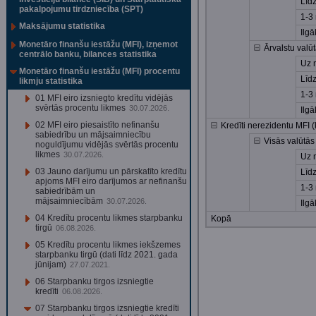
Līd
pakalpojumu tirdzniecība (SPT)
1-3
Maksājumu statistika
Ilgā
Monetāro finanšu iestāžu (MFI), izņemot
Ārvalstu valū
centrālo banku, bilances statistika
Uz n
Monetāro finanšu iestāžu (MFI) procentu
Līd
likmju statistika
1-3
01 MFI eiro izsniegto kredītu vidējās
svērtās procentu likmes
30.07.2026.
Ilgā
02 MFI eiro piesaistīto nefinanšu
Kredīti nerezidentu MFI 
sabiedrību un mājsaimniecību
Visās valūtās
noguldījumu vidējās svērtās procentu
likmes
30.07.2026.
Uz n
03 Jauno darījumu un pārskatīto kredītu
Līd
apjoms MFI eiro darījumos ar nefinanšu
1-3
sabiedrībām un
mājsaimniecībām
30.07.2026.
Ilgā
04 Kredītu procentu likmes starpbanku
Kopā
tirgū
06.08.2026.
05 Kredītu procentu likmes iekšzemes
starpbanku tirgū (dati līdz 2021. gada
jūnijam)
27.07.2021.
06 Starpbanku tirgos izsniegtie
kredīti
06.08.2026.
07 Starpbanku tirgos izsniegtie kredīti