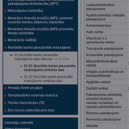
pakalpojumu tirdzniecība (SPT)
Lauksaimniecības
pakalpojumi
Maksājumu statistika
Apakšuzņēmēju sniegtie
Monetāro finanšu iestāžu (MFI), izņemot
pakalpojumi
centrālo banku, bilances statistika
Aviokompānijas
Monetāro finanšu iestāžu (MFI) procentu
Auto noma
likmju statistika
Viesnīcas u.c.
Monetārie rādītāji
apmešanās vietas
Nosūtītie kartei piesaistītie maksājumi
Transporta pakalpojumi
01 Nosūtīto kartei piesaistīto
Komunālie pakalpojumi
maksājumu datu tabulas
05.08.2026.
Mazumtirdzniecības
veikali
01 01 Nosūtīto kartei piesaistīto
maksājumu mēneša dati
Vieglās automašīnas un
transportlīdzekļi
01 02 Nosūtīto kartei piesaistīto
maksājumu nedēļas dati
Apģērbu veikali
Pensiju fondi un plāni
Dažādi veikali
Pakalpojumu sniedzēji,
Starptautisko rezervju matrica
izņemot skaidrās
Tiešās investīcijas (TI)
naudas izmaksas un
naudas pārskaitījumus
Eiro kurss attiecībā pret latu
Biznesa pakalpojumi
Remonta pakalpojumi
Lietotāja ceļvedis
Izklaide