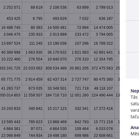
2 252 071
68 619
2 106 536
63 899
2 799 013
80 942
453 425
6 795
493 629
7 032
636 187
9 118
16 488 745
80 383
14 500 481
72 894
14 474 005
81 596
3 046 475
235 933
2 913 889
233 472
3 794 005
260 175
13 697 524
111 240
13 190 036
107 296
16 789 322
139 096
40 389 998
1 663 930
36 170 632
1 621 083
42 891 641
1 996 330
10 222 460
276 554
10 840 070
276 310
12 354 795
313 275
333 241 725
22 033 062
309 534 489
20 961 205
372 475 563
25 823 619
65 771 775
2 914 459
62 437 314
2 727 747
80 475 360
3 255 559
41 283 737
873 035
33 349 501
721 718
48 118 107
990 375
Nep
200 014 803
11 558 507
184 716 710
11 001 260
224 490 444
13 053 163
Tās
satu
15 243 833
340 842
15 217 123
332 341
17 272 416
400 214
vara
taču
13 595 443
785 623
13 868 469
842 793
15 771 218
1 004 069
Ana
4 664 361
97 071
4 664 530
109 464
6 033 078
143 688
Mēs 
22 066 849
744 934
19 498 180
699 986
22 608 661
826 854