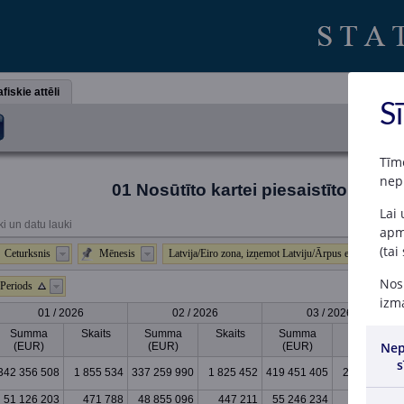
fiskie attēli
S
Tīm
nep
01 Nosūtīto kartei piesaistīto mak
Lai
ki un datu lauki
apme
(tai
Ceturksnis
Mēnesis
Latvija/Eiro zona, izņemot Latviju/Ārpus eiro zonas
Nosp
Periods
izma
01 / 2026
02 / 2026
03 / 2026
Summa
Skaits
Summa
Skaits
Summa
Skaits
Nep
(EUR)
(EUR)
(EUR)
s
342 356 508
1 855 534
337 259 990
1 825 452
419 451 405
2 234 249
51 126 203
471 788
48 855 096
447 211
55 246 234
511 073