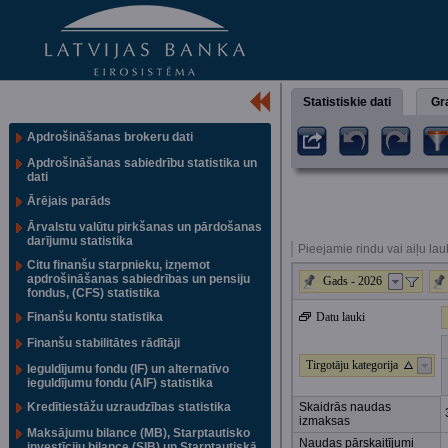
Statistiskie dati
Gra
Apdrošināšanas brokeru dati
Apdrošināšanas sabiedrību statistika un
dati
Ārējais parāds
Ārvalstu valūtu pirkšanas un pārdošanas
darījumu statistika
Pieejamie rindu vai aiļu lau
Citu finanšu starpnieku, izņemot
apdrošināšanas sabiedrības un pensiju
Gads - 2026
fondus, (CFS) statistika
Finanšu kontu statistika
Datu lauki
Finanšu stabilitātes rādītāji
Tirgotāju kategorija
Ieguldījumu fondu (IF) un alternatīvo
ieguldījumu fondu (AIF) statistika
Kredītiestāžu uzraudzības statistika
Skaidrās naudas
izmaksas
Maksājumu bilance (MB), Starptautisko
Naudas pārskaitījumi
investīciju bilance (SIB) un Starptautiskā