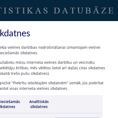
Uz sākumu
|
Latvijas Banka
īkdatnes
ekļa vietnes darbības nodrošināšanai izmantojam vietnei
ieciešamās sīkdatnes.
sājumu datu tabulas
 uzlabotu mūsu interneta vietnes darbību un veicinātu
klētāju ērtības, mēs vēlētos lietot arī dažas citas sīkdatnes
 skaitā trešo pušu sīkdatnes).
Latvija/ES, izņemot Latviju/Ārpus ES
Maksājuma uzsākšanas veids
iežot "Piekrītu ieteiktajām sīkdatnēm" zemāk, jūs piekrītat
ntot visas interneta vietnes sīkdatnes.
04 / 2026
05 / 2026
06 / 2026
Summa
Skaits
Summa
Skaits
Summa
Skaits
ieciešamās
Analītiskās
(EUR)
(EUR)
(EUR)
īkdatnes
sīkdatnes
416 351 286
2 167 682
421 423 664
2 251 085
418 213 591
2 193 524
53 088 028
479 855
55 698 328
505 896
55 973 506
490 790