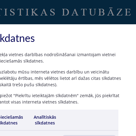
Uz sākumu
|
Latvijas Banka
īkdatnes
ekļa vietnes darbības nodrošināšanai izmantojam vietnei
ieciešamās sīkdatnes.
i un izdevumi
 uzlabotu mūsu interneta vietnes darbību un veicinātu
klētāju ērtības, mēs vēlētos lietot arī dažas citas sīkdatnes
 skaitā trešo pušu sīkdatnes).
iežot "Piekrītu ieteiktajām sīkdatnēm" zemāk, jūs piekrītat
ntot visas interneta vietnes sīkdatnes.
I / 2025
IV / 2024
III / 2024
II / 2024
I / 2024
IV / 2023
16 541.89
62 982.57
47 756.92
32 434.94
15 510.19
54 828.7
ieciešamās
Analītiskās
īkdatnes
sīkdatnes
531.74
2 905.12
2 147.44
1 410.75
585.66
1 661.3
10 028.73
38 379.26
28 842.11
18 780.41
9 010.97
34 281.2