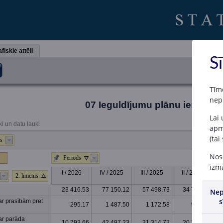
fiskie attēli
S
Tīm
nep
07 Ieguldījumu plānu ienākum
Lai
ki un datu lauki
apme
(tai
s
Nosp
Periods
izma
I / 2026
IV / 2025
III / 2025
II / 2025
2. līmenis
23 416.53
77 150.12
57 498.73
34 734.46
Nep
s
r prasībām pret
295.17
1 487.50
1 172.58
942.17
ar parāda
10 793.66
42 497.23
31 314.73
20 286.36