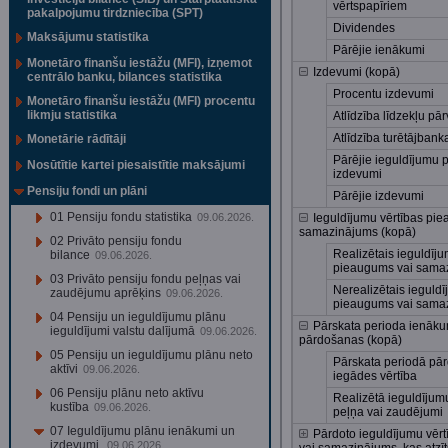
vērtspapīriem
pakalpojumu tirdzniecība (SPT)
Dividendes
Maksājumu statistika
Pārējie ienākumi
Monetāro finanšu iestāžu (MFI), izņemot
Izdevumi (kopā)
centrālo banku, bilances statistika
Procentu izdevumi
Monetāro finanšu iestāžu (MFI) procentu
likmju statistika
Atlīdzība līdzekļu pā
Atlīdzība turētājbank
Monetārie rādītāji
Pārējie ieguldījumu 
Nosūtītie kartei piesaistītie maksājumi
izdevumi
Pensiju fondi un plāni
Pārējie izdevumi
01 Pensiju fondu statistika
09.06.2026.
Ieguldījumu vērtības pi
samazinājums (kopā)
02 Privāto pensiju fondu
Realizētais ieguldīju
bilance
09.06.2026.
pieaugums vai sama
03 Privāto pensiju fondu peļņas vai
Nerealizētais ieguldī
zaudējumu aprēķins
09.06.2026.
pieaugums vai sama
04 Pensiju un ieguldījumu plānu
Pārskata perioda ienāku
ieguldījumi valstu dalījumā
09.06.2026.
pārdošanas (kopā)
05 Pensiju un ieguldījumu plānu neto
Pārskata periodā pār
aktīvi
09.06.2026.
iegādes vērtība
06 Pensiju plānu neto aktīvu
Realizētā ieguldīju
kustība
09.06.2026.
peļņa vai zaudējumi
07 Ieguldījumu plānu ienākumi un
Pārdoto ieguldījumu vēr
izdevumi
09.06.2026.