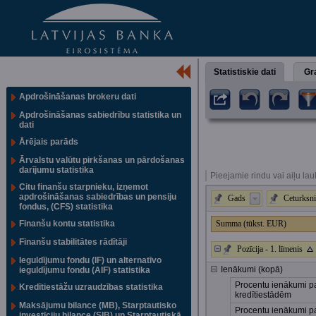
Statistiskie dati
Gra
Apdrošināšanas brokeru dati
Apdrošināšanas sabiedrību statistika un
dati
Ārējais parāds
Ārvalstu valūtu pirkšanas un pārdošanas
darījumu statistika
Pieejamie rindu vai aiļu lau
Citu finanšu starpnieku, izņemot
apdrošināšanas sabiedrības un pensiju
Gads
Ceturksni
fondus, (CFS) statistika
Finanšu kontu statistika
Summa (tūkst. EUR)
Finanšu stabilitātes rādītāji
Pozīcija - 1. līmenis
Ieguldījumu fondu (IF) un alternatīvo
Ienākumi (kopā)
ieguldījumu fondu (AIF) statistika
Procentu ienākumi pa
Kredītiestāžu uzraudzības statistika
kredītiestādēm
Maksājumu bilance (MB), Starptautisko
Procentu ienākumi p
investīciju bilance (SIB) un Starptautiskā