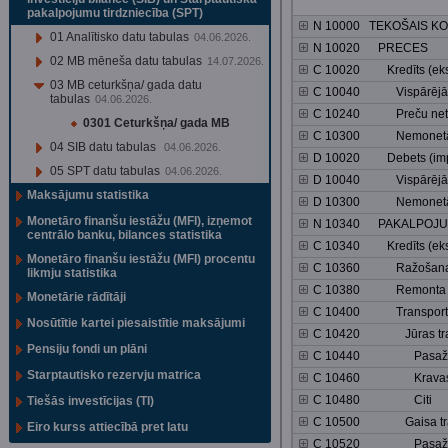
pakalpojumu tirdzniecība (SPT)
N 10000 TEKOŠAIS K
01 Analītisko datu tabulas
04.06.2026.
N 10020 PRECES
02 MB mēneša datu tabulas
14.07.2026.
C 10020 Kredīts (eks
03 MB ceturkšņa/ gada datu
C 10040 Vispārējās 
tabulas
04.06.2026.
C 10240 Preču neto eks
0301 Ceturkšņa/ gada MB
C 10300 Nemonetāra
04 SIB datu tabulas
04.06.2026.
D 10020 Debets (imp
05 SPT datu tabulas
04.06.2026.
D 10040 Vispārējās 
Maksājumu statistika
D 10300 Nemonetāra
Monetāro finanšu iestāžu (MFI), izņemot
N 10340 PAKALPOJU
centrālo banku, bilances statistika
C 10340 Kredīts (eks
Monetāro finanšu iestāžu (MFI) procentu
C 10360 Ražošanas 
likmju statistika
C 10380 Remonta p
Monetārie rādītāji
C 10400 Transporta 
Nosūtītie kartei piesaistītie maksājumi
C 10420 Jūras tran
Pensiju fondi un plāni
C 10440 Pasažie
Starptautisko rezervju matrica
C 10460 Krava
C 10480 Citi
Tiešās investīcijas (TI)
C 10500 Gaisa tra
Eiro kurss attiecībā pret latu
C 10520 Pasažie