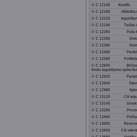
C 12140 Kredīts
C 12160 Atlīdzība no
C 12220 Ieguldījum
C 12240 Tiešās inve
C 12260 Pašu kap
C 12280 Divide
C 12380 Reinvest
C 12480 Parāda in
C 12580 Portfeļieg
C 12600 Biržas saraks
fondu ieguldījumu apliecīb
C 12820 Parāda vē
C 12840 Īsterm
C 12980 Ilgter
C 13120 Citi iegul
C 13140 Izmaksas no
C 13280 Procen
C 13460 Polišu turē
C 13600 Rezerves 
C 13660 Citi sākotnē