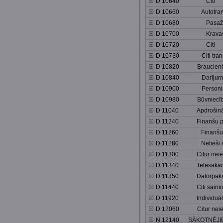
D 10640 Citi
D 10660 Autotrans
D 10680 Pasažie
D 10700 Krava
D 10720 Citi
D 10730 Citi transpor
D 10820 Braucieni
D 10840 Darījum
D 10900 Personis
D 10980 Būvniecī
D 11040 Apdrošināšan
D 11240 Finanšu pa
D 11260 Finanšu paka
D 11280 Netieši novēr
D 11300 Citur neiekļa
D 11340 Telesakaru 
D 11350 Datorpakalpo
D 11440 Citi saimniec
D 11920 Individuālie, 
D 12060 Citur neiekļa
N 12140 SĀKOTNĒJIE