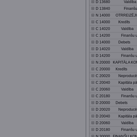
D 13680 Valdība
D 13840 Finanšu un n
N 14000 OTRREIZĒJI
C 14000 Kredīts
C 14020 Valdība
C 14200 Finanšu un ne
D 14000 Debets
D 14020 Valdība
D 14200 Finanšu un ne
N 20000 KAPITĀLA KO
C 20000 Kredīts
C 20020 Neproducēto n
C 20040 Kapitāla pā
C 20060 Valdība
C 20180 Finanšu un ne
D 20000 Debets
D 20020 Neproducēto n
D 20040 Kapitāla pā
D 20060 Valdība
D 20180 Finanšu un ne
N 30000 FINANŠU KO