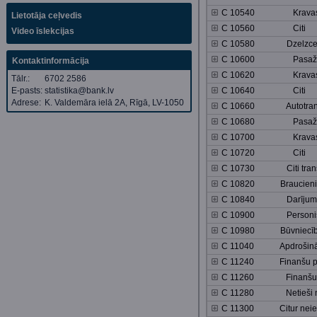
C 10540 Krava
Lietotāja ceļvedis
C 10560 Citi
Video īslekcijas
C 10580 Dzelzceļa 
C 10600 Pasažie
Kontaktinformācija
C 10620 Krava
Tālr.:
6702 2586
E-pasts:
statistika@bank.lv
C 10640 Citi
Adrese:
K. Valdemāra ielā 2A, Rīgā, LV-1050
C 10660 Autotrans
C 10680 Pasažie
C 10700 Krava
C 10720 Citi
C 10730 Citi transpor
C 10820 Braucieni
C 10840 Darījum
C 10900 Personis
C 10980 Būvniecī
C 11040 Apdrošināšan
C 11240 Finanšu pa
C 11260 Finanšu paka
C 11280 Netieši novēr
C 11300 Citur neiekļa