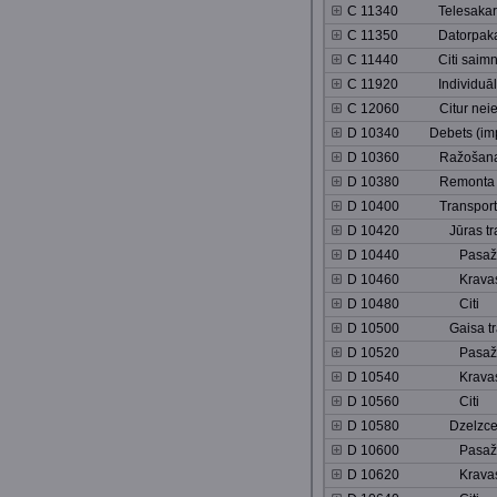
C 11340 Telesakaru 
C 11350 Datorpakalpo
C 11440 Citi saimniec
C 11920 Individuālie, 
C 12060 Citur neiekļa
D 10340 Debets (imp
D 10360 Ražošanas 
D 10380 Remonta p
D 10400 Transporta 
D 10420 Jūras tran
D 10440 Pasažie
D 10460 Krava
D 10480 Citi
D 10500 Gaisa tra
D 10520 Pasažie
D 10540 Krava
D 10560 Citi
D 10580 Dzelzceļa 
D 10600 Pasažie
D 10620 Krava