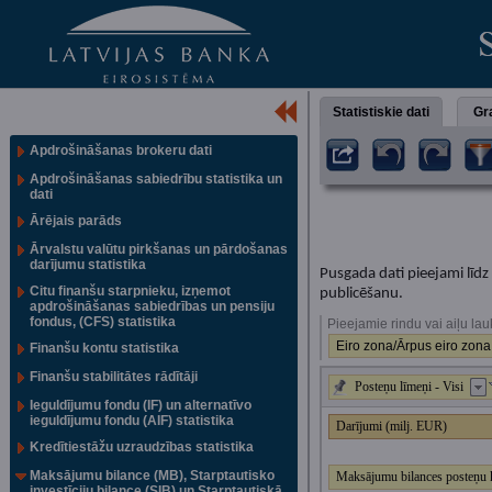
Statistiskie dati
Gra
Apdrošināšanas brokeru dati
Apdrošināšanas sabiedrību statistika un
dati
Ārējais parāds
Ārvalstu valūtu pirkšanas un pārdošanas
darījumu statistika
Pusgada dati pieejami līdz
Citu finanšu starpnieku, izņemot
publicēšanu.
apdrošināšanas sabiedrības un pensiju
fondus, (CFS) statistika
Pieejamie rindu vai aiļu lau
Eiro zona/Ārpus eiro zona
Finanšu kontu statistika
Finanšu stabilitātes rādītāji
Posteņu līmeņi - Visi
Ieguldījumu fondu (IF) un alternatīvo
ieguldījumu fondu (AIF) statistika
Darījumi (milj. EUR)
Kredītiestāžu uzraudzības statistika
Maksājumu bilance (MB), Starptautisko
Maksājumu bilances posteņu
investīciju bilance (SIB) un Starptautiskā