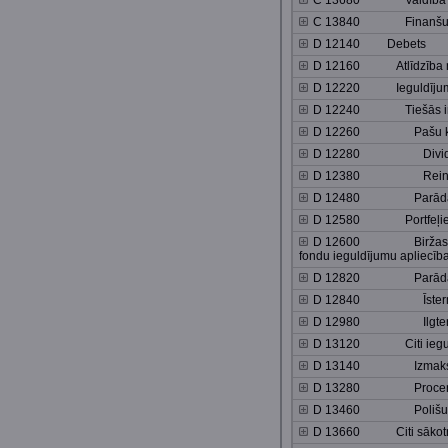
C 13680 Valdība
C 13840 Finanšu un n
D 12140 Debets
D 12160 Atlīdzība no
D 12220 Ieguldījum
D 12240 Tiešās inve
D 12260 Pašu kap
D 12280 Divide
D 12380 Reinvest
D 12480 Parāda in
D 12580 Portfeļieg
D 12600 Biržas saraks
fondu ieguldījumu apliecīb
D 12820 Parāda vē
D 12840 Īsterm
D 12980 Ilgter
D 13120 Citi iegul
D 13140 Izmaksas no
D 13280 Procen
D 13460 Polišu turē
D 13660 Citi sākotnē