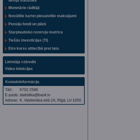
likmju statistika
Monetārie rādītāji
Nosūtītie kartei piesaistītie maksājumi
Pensiju fondi un plāni
Starptautisko rezervju matrica
Tiešās investīcijas (TI)
Eiro kurss attiecībā pret latu
Lietotāja ceļvedis
Video īslekcijas
Kontaktinformācija
Tālr.:
6702 2586
E-pasts:
statistika@bank.lv
Adrese:
K. Valdemāra ielā 2A, Rīgā, LV-1050