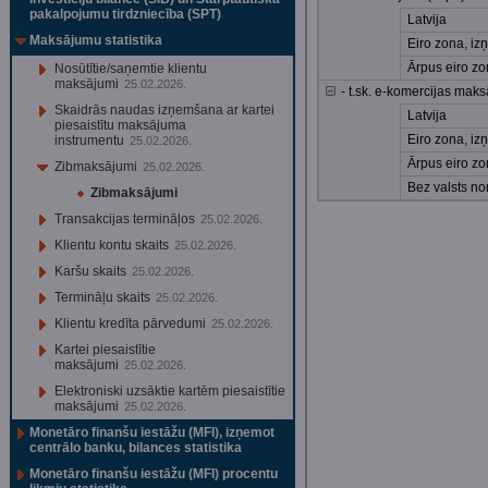
pakalpojumu tirdzniecība (SPT)
Latvija
Maksājumu statistika
Eiro zona, iz
Ārpus eiro z
Nosūtītie/saņemtie klientu
maksājumi
25.02.2026.
- t.sk. e-komercijas mak
Skaidrās naudas izņemšana ar kartei
Latvija
piesaistītu maksājuma
Eiro zona, iz
instrumentu
25.02.2026.
Ārpus eiro z
Zibmaksājumi
25.02.2026.
Bez valsts n
Zibmaksājumi
Transakcijas termināļos
25.02.2026.
Klientu kontu skaits
25.02.2026.
Karšu skaits
25.02.2026.
Termināļu skaits
25.02.2026.
Klientu kredīta pārvedumi
25.02.2026.
Kartei piesaistītie
maksājumi
25.02.2026.
Elektroniski uzsāktie kartēm piesaistītie
maksājumi
25.02.2026.
Monetāro finanšu iestāžu (MFI), izņemot
centrālo banku, bilances statistika
Monetāro finanšu iestāžu (MFI) procentu