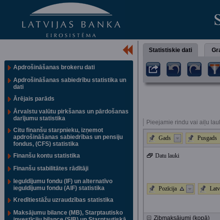
Statistiskie dati
Gra
Apdrošināšanas brokeru dati
Apdrošināšanas sabiedrību statistika un
dati
Ārējais parāds
Ārvalstu valūtu pirkšanas un pārdošanas
darījumu statistika
Pieejamie rindu vai aiļu lau
Citu finanšu starpnieku, izņemot
apdrošināšanas sabiedrības un pensiju
Gads
Pusgads
fondus, (CFS) statistika
Finanšu kontu statistika
Datu lauki
Finanšu stabilitātes rādītāji
Ieguldījumu fondu (IF) un alternatīvo
ieguldījumu fondu (AIF) statistika
Pozīcija
Latv
Kredītiestāžu uzraudzības statistika
Maksājumu bilance (MB), Starptautisko
Zibmaksājumi (kopā)
investīciju bilance (SIB) un Starptautiskā