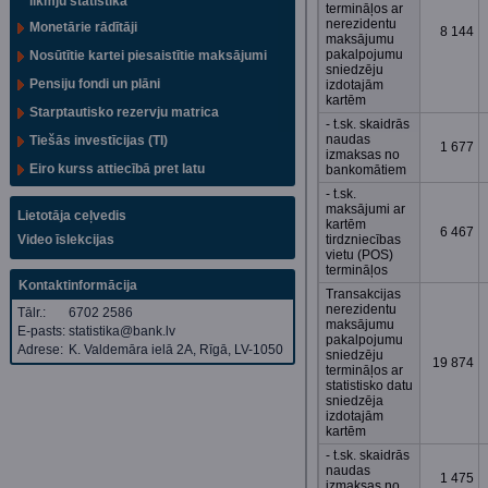
likmju statistika
termināļos ar
nerezidentu
Monetārie rādītāji
8 144
maksājumu
pakalpojumu
Nosūtītie kartei piesaistītie maksājumi
sniedzēju
Pensiju fondi un plāni
izdotajām
kartēm
Starptautisko rezervju matrica
- t.sk. skaidrās
naudas
Tiešās investīcijas (TI)
1 677
izmaksas no
Eiro kurss attiecībā pret latu
bankomātiem
- t.sk.
maksājumi ar
Lietotāja ceļvedis
kartēm
6 467
Video īslekcijas
tirdzniecības
vietu (POS)
termināļos
Kontaktinformācija
Transakcijas
nerezidentu
Tālr.:
6702 2586
maksājumu
E-pasts:
statistika@bank.lv
pakalpojumu
Adrese:
K. Valdemāra ielā 2A, Rīgā, LV-1050
sniedzēju
19 874
termināļos ar
statistisko datu
sniedzēja
izdotajām
kartēm
- t.sk. skaidrās
naudas
1 475
izmaksas no