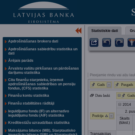
Statistiskie dati
Gra
Apdrošināšanas brokeru dati
Apdrošināšanas sabiedrību statistika un
dati
Ārējais parāds
Ārvalstu valūtu pirkšanas un pārdošanas
darījumu statistika
Pieejamie rindu vai aiļu lau
Citu finanšu starpnieku, izņemot
apdrošināšanas sabiedrības un pensiju
Gads
Pusgads
fondus, (CFS) statistika
Finanšu kontu statistika
Datu lauki
Gads
Finanšu stabilitātes rādītāji
2014
Ieguldījumu fondu (IF) un alternatīvo
2. pu
ieguldījumu fondu (AIF) statistika
Pozīcija
Skaits
Kredītiestāžu uzraudzības statistika
(tūkst.)
Maksājumu bilance (MB), Starptautisko
Transakcijas
investīciju bilance (SIB) un Starptautiskā