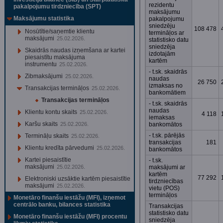
rezidentu
pakalpojumu tirdzniecība (SPT)
maksājumu
Maksājumu statistika
pakalpojumu
sniedzēju
108 478
Nosūtītie/saņemtie klientu
termināļos ar
maksājumi
25.02.2026.
statistisko datu
sniedzēja
Skaidrās naudas izņemšana ar kartei
izdotajām
piesaistītu maksājuma
kartēm
instrumentu
25.02.2026.
- t.sk. skaidrās
Zibmaksājumi
25.02.2026.
naudas
26 750
izmaksas no
Transakcijas termināļos
25.02.2026.
bankomātiem
Transakcijas termināļos
- t.sk. skaidrās
naudas
Klientu kontu skaits
25.02.2026.
4 118
iemaksas
Karšu skaits
25.02.2026.
bankomātos
- t.sk. pārējās
Termināļu skaits
25.02.2026.
transakcijas
181
Klientu kredīta pārvedumi
25.02.2026.
bankomātos
Kartei piesaistītie
- t.sk.
maksājumi
25.02.2026.
maksājumi ar
kartēm
77 292
Elektroniski uzsāktie kartēm piesaistītie
tirdzniecības
maksājumi
25.02.2026.
vietu (POS)
termināļos
Monetāro finanšu iestāžu (MFI), izņemot
centrālo banku, bilances statistika
Transakcijas
statistisko datu
Monetāro finanšu iestāžu (MFI) procentu
sniedzēja