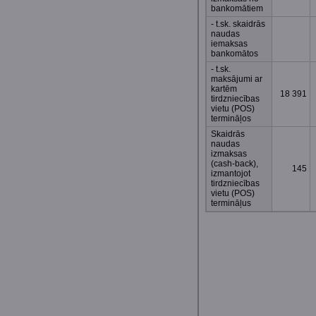
bankomātiem
- t.sk. skaidrās
naudas
iemaksas
bankomātos
- t.sk.
maksājumi ar
kartēm
18 391
tirdzniecības
vietu (POS)
termināļos
Skaidrās
naudas
izmaksas
(cash-back),
145
izmantojot
tirdzniecības
vietu (POS)
termināļus