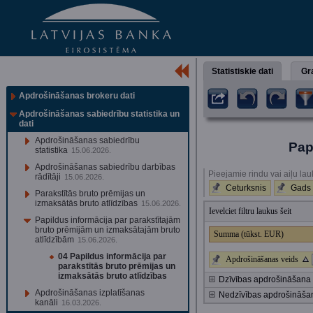
Statistiskie dati
Gra
Apdrošināšanas brokeru dati
Apdrošināšanas sabiedrību statistika un
dati
Apdrošināšanas sabiedrību
Pap
statistika
15.06.2026.
Apdrošināšanas sabiedrību darbības
Pieejamie rindu vai aiļu lau
rādītāji
15.06.2026.
Ceturksnis
Gads
Parakstītās bruto prēmijas un
izmaksātās bruto atlīdzības
15.06.2026.
Ievelciet filtru laukus šeit
Papildus informācija par parakstītajām
bruto prēmijām un izmaksātajām bruto
Summa (tūkst. EUR)
atlīdzībām
15.06.2026.
04 Papildus informācija par
Apdrošināšanas veids
parakstītās bruto prēmijas un
izmaksātās bruto atlīdzības
Dzīvības apdrošināšana
Apdrošināšanas izplatīšanas
Nedzīvības apdrošināša
kanāli
16.03.2026.