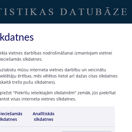
Uz sākumu
|
Latvijas Banka
īkdatnes
ekļa vietnes darbības nodrošināšanai izmantojam vietnei
ieciešamās sīkdatnes.
ām un izmaksātajām bruto atlīdzībām
 uzlabotu mūsu interneta vietnes darbību un veicinātu
klētāju ērtības, mēs vēlētos lietot arī dažas citas sīkdatnes
 skaitā trešo pušu sīkdatnes).
iežot "Piekrītu ieteiktajām sīkdatnēm" zemāk, jūs piekrītat
ntot visas interneta vietnes sīkdatnes.
II / 2025
I / 2025
IV / 2024
III / 2024
II / 2024
I / 2024
IV / 2023
ieciešamās
Analītiskās
228 402
113 303
456 256
330 285
219 595
121 216
503 497
īkdatnes
sīkdatnes
3 465 396
1 685 754
6 691 654
4 920 931
3 181 820
1 531 699
6 191 440