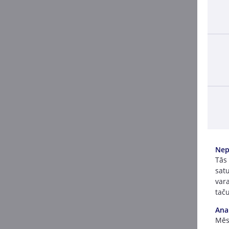
Nep
Tās
satu
vara
taču
Ana
Mēs 