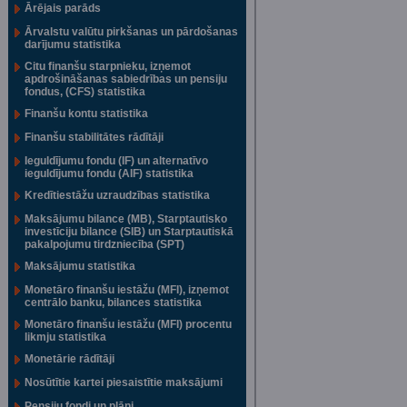
Ārējais parāds
Ārvalstu valūtu pirkšanas un pārdošanas
darījumu statistika
Citu finanšu starpnieku, izņemot
apdrošināšanas sabiedrības un pensiju
fondus, (CFS) statistika
Finanšu kontu statistika
Finanšu stabilitātes rādītāji
Ieguldījumu fondu (IF) un alternatīvo
ieguldījumu fondu (AIF) statistika
Kredītiestāžu uzraudzības statistika
Maksājumu bilance (MB), Starptautisko
investīciju bilance (SIB) un Starptautiskā
pakalpojumu tirdzniecība (SPT)
Maksājumu statistika
Monetāro finanšu iestāžu (MFI), izņemot
centrālo banku, bilances statistika
Monetāro finanšu iestāžu (MFI) procentu
likmju statistika
Monetārie rādītāji
Nosūtītie kartei piesaistītie maksājumi
Pensiju fondi un plāni