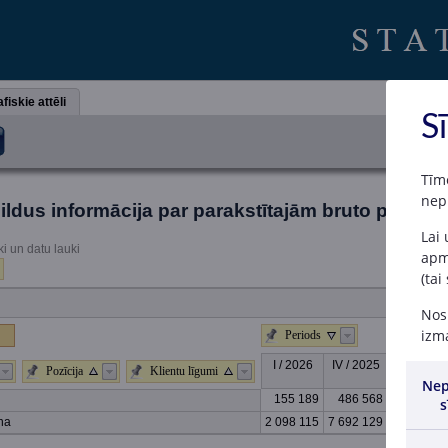
fiskie attēli
S
Tīm
nep
ildus informācija par parakstītajām bruto prēmij
Lai
ki un datu lauki
apme
(tai
Nosp
izma
Periods
I / 2026
IV / 2025
III / 2025
Pozīcija
Klientu līgumi
Nep
155 189
486 568
345 829
s
na
2 098 115
7 692 129
5 523 350