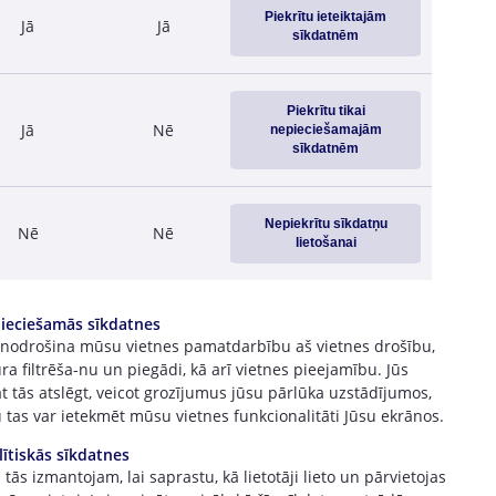
Piekrītu ieteiktajām
Jā
Jā
sīkdatnēm
Piekrītu tikai
Jā
Nē
nepieciešamajām
sīkdatnēm
Nepiekrītu sīkdatņu
Nē
Nē
lietošanai
ieciešamās sīkdatnes
 nodrošina mūsu vietnes pamatdarbību aš vietnes drošību,
ra filtrēša-nu un piegādi, kā arī vietnes pieejamību. Jūs
t tās atslēgt, veicot grozījumus jūsu pārlūka uzstādījumos,
 tas var ietekmēt mūsu vietnes funkcionalitāti Jūsu ekrānos.
lītiskās sīkdatnes
tās izmantojam, lai saprastu, kā lietotāji lieto un pārvietojas