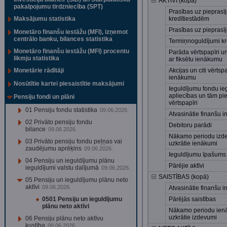
AKTĪVI (kopā)
pakalpojumu tirdzniecība (SPT)
Prasības uz pieprasī
Maksājumu statistika
kredītiestādēm
Prasības uz pieprasī
Monetāro finanšu iestāžu (MFI), izņemot
centrālo banku, bilances statistika
Termiņnoguldījumi kr
Monetāro finanšu iestāžu (MFI) procentu
Parāda vērtspapīri un 
likmju statistika
ar fiksētu ienākumu
Monetārie rādītāji
Akcijas un citi vērtspa
ienākumu
Nosūtītie kartei piesaistītie maksājumi
Ieguldījumu fondu ie
apliecības un tām pi
Pensiju fondi un plāni
vērtspapīri
01 Pensiju fondu statistika
09.06.2026.
Atvasinātie finanšu i
02 Privāto pensiju fondu
Debitoru parādi
bilance
09.06.2026.
Nākamo periodu izd
03 Privāto pensiju fondu peļņas vai
uzkrātie ienākumi
zaudējumu aprēķins
09.06.2026.
Ieguldījumu īpašums
04 Pensiju un ieguldījumu plānu
Pārējie aktīvi
ieguldījumi valstu dalījumā
09.06.2026.
SAISTĪBAS (kopā)
05 Pensiju un ieguldījumu plānu neto
aktīvi
09.06.2026.
Atvasinātie finanšu i
0501 Pensiju un ieguldījumu
Pārējās saistības
plānu neto aktīvi
Nākamo periodu ien
uzkrātie izdevumi
06 Pensiju plānu neto aktīvu
kustība
09.06.2026.