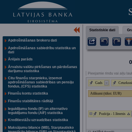
Statistiskie dati
Gra
Apdrošināšanas brokeru dati
Apdrošināšanas sabiedrību statistika un
dati
Ārējais parāds
0
Ārvalstu valūtu pirkšanas un pārdošanas
darījumu statistika
Pieejamie rindu vai aiļu lau
Citu finanšu starpnieku, izņemot
apdrošināšanas sabiedrības un pensiju
Gads
Ceturksni
fondus, (CFS) statistika
Finanšu kontu statistika
Atlikumi (tūkst. EUR)
Finanšu stabilitātes rādītāji
Ieguldījumu fondu (IF) un alternatīvo
ieguldījumu fondu (AIF) statistika
Pozīcija - 1.līmenis
Kredītiestāžu uzraudzības statistika
Maksājumu bilance (MB), Starptautisko
investīciju bilance (SIB) un Starptautiskā