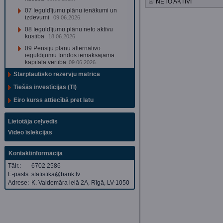
NETO AKTĪVI
07 Ieguldījumu plānu ienākumi un
izdevumi
09.06.2026.
08 Ieguldījumu plānu neto aktīvu
kustība
18.06.2026.
09 Pensiju plānu alternatīvo
ieguldījumu fondos iemaksājamā
kapitāla vērtība
09.06.2026.
Starptautisko rezervju matrica
Tiešās investīcijas (TI)
Eiro kurss attiecībā pret latu
Lietotāja ceļvedis
Video īslekcijas
Kontaktinformācija
Tālr.:
6702 2586
E-pasts:
statistika@bank.lv
Adrese:
K. Valdemāra ielā 2A, Rīgā, LV-1050