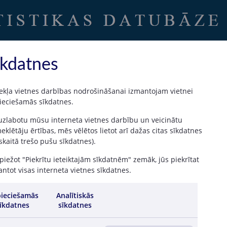
Uz sākumu
|
Latvijas Banka
īkdatnes
ekļa vietnes darbības nodrošināšanai izmantojam vietnei
ieciešamās sīkdatnes.
valstu dalījumā
 uzlabotu mūsu interneta vietnes darbību un veicinātu
klētāju ērtības, mēs vēlētos lietot arī dažas citas sīkdatnes
 skaitā trešo pušu sīkdatnes).
iežot "Piekrītu ieteiktajām sīkdatnēm" zemāk, jūs piekrītat
ntot visas interneta vietnes sīkdatnes.
024
IV /
III /
II /
I / 2023
IV /
III /
II /
I / 2022
2023
2023
2023
2022
2022
2022
ieciešamās
811
6 092
5 408
Analītiskās
6 079
5 924
5 504
5 293
4 571
4 652
īkdatnes
sīkdatnes
222
37 590
37 181
36 702
35 244
35 964
35 129
38 992
46 571
54
858
1 473
1 437
1 249
1 235
1 377
1 439
954