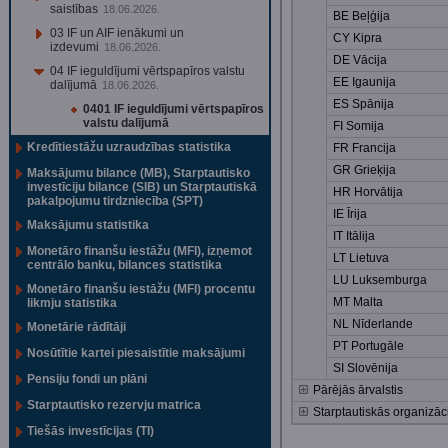
saistības
18.06.2026.
BE Beļģija
03 IF un AIF ienākumi un
CY Kipra
izdevumi
18.06.2026.
DE Vācija
04 IF ieguldījumi vērtspapīros valstu
EE Igaunija
dalījumā
18.06.2026.
ES Spānija
0401 IF ieguldījumi vērtspapīros
valstu dalījumā
FI Somija
Kredītiestāžu uzraudzības statistika
FR Francija
GR Grieķija
Maksājumu bilance (MB), Starptautisko
investīciju bilance (SIB) un Starptautiskā
HR Horvātija
pakalpojumu tirdzniecība (SPT)
IE Īrija
Maksājumu statistika
IT Itālija
Monetāro finanšu iestāžu (MFI), izņemot
LT Lietuva
centrālo banku, bilances statistika
LU Luksemburga
Monetāro finanšu iestāžu (MFI) procentu
MT Malta
likmju statistika
NL Nīderlande
Monetārie rādītāji
PT Portugāle
Nosūtītie kartei piesaistītie maksājumi
SI Slovēnija
Pensiju fondi un plāni
Pārējās ārvalstis
Starptautisko rezervju matrica
Starptautiskās organizāc
Tiešās investīcijas (TI)