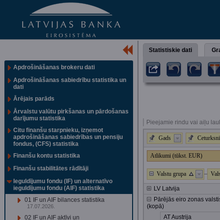
Statistiskie dati
Gra
Apdrošināšanas brokeru dati
Apdrošināšanas sabiedrību statistika un
dati
Ārējais parāds
Ārvalstu valūtu pirkšanas un pārdošanas
darījumu statistika
Pieejamie rindu vai aiļu lau
Citu finanšu starpnieku, izņemot
apdrošināšanas sabiedrības un pensiju
Gads
Ceturksni
fondus, (CFS) statistika
Finanšu kontu statistika
Atlikumi (tūkst. EUR)
Finanšu stabilitātes rādītāji
Valstu grupa
Val
Ieguldījumu fondu (IF) un alternatīvo
ieguldījumu fondu (AIF) statistika
LV Latvija
Pārējās eiro zonas valsti
01 IF un AIF bilances statistika
(kopā)
17.07.2026.
AT Austrija
02 IF un AIF aktīvi un