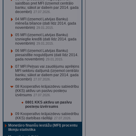
saistības pret MFI (izņemot centrālo
banku; sākot ar datiem par 2014. gada
decembri)
27.07.2026.
04 MFI (izņemot Latvijas Banku)
mēneša bilance (dati līdz 2014. gada
novembrim)
29.01.2015.
05 MFI (izņemot Latvijas Banku)
izsniegtie kredīti (dati līdz 2014. gada
novembrim)
29.01.2015.
06 MFI (izņemot Latvijas Banku)
piesaistītie noguldījumi (dati līdz 2014.
gada novembrim)
29.01.2015.
07 MFI Peļņas vai zaudējumu aprēķins
MFI sektoru dalījumā (izņemot centrālo
banku; sākot ar datiem par 2014. gada
decembri)
27.07.2026.
08 Kooperatīvo krājaizdevu sabiedrību
(KKS) aktīvu un pasīvu posteņu
izvērsums
27.07.2026.
0801 KKS aktīvu un pasīvu
posteņu izvērsums
09 Kooperatīvo krājaizdevu sabiedrību
(KKS) darbības rādītāji
27.07.2026.
Monetāro finanšu iestāžu (MFI) procentu
likmju statistika