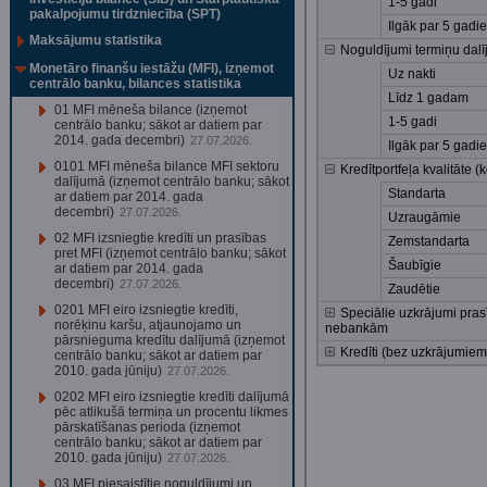
1-5 gadi
pakalpojumu tirdzniecība (SPT)
Ilgāk par 5 gadi
Maksājumu statistika
Noguldījumi termiņu dal
Monetāro finanšu iestāžu (MFI), izņemot
Uz nakti
centrālo banku, bilances statistika
Līdz 1 gadam
01 MFI mēneša bilance (izņemot
1-5 gadi
centrālo banku; sākot ar datiem par
2014. gada decembri)
27.07.2026.
Ilgāk par 5 gadi
0101 MFI mēneša bilance MFI sektoru
Kredītportfeļa kvalitāte (
dalījumā (izņemot centrālo banku; sākot
Standarta
ar datiem par 2014. gada
decembri)
27.07.2026.
Uzraugāmie
02 MFI izsniegtie kredīti un prasības
Zemstandarta
pret MFI (izņemot centrālo banku; sākot
Šaubīgie
ar datiem par 2014. gada
decembri)
27.07.2026.
Zaudētie
0201 MFI eiro izsniegtie kredīti,
Speciālie uzkrājumi pras
norēķinu karšu, atjaunojamo un
nebankām
pārsnieguma kredītu dalījumā (izņemot
Kredīti (bez uzkrājumiem
centrālo banku; sākot ar datiem par
2010. gada jūniju)
27.07.2026.
0202 MFI eiro izsniegtie kredīti dalījumā
pēc atlikušā termiņa un procentu likmes
pārskatīšanas perioda (izņemot
centrālo banku; sākot ar datiem par
2010. gada jūniju)
27.07.2026.
03 MFI piesaistītie noguldījumi un