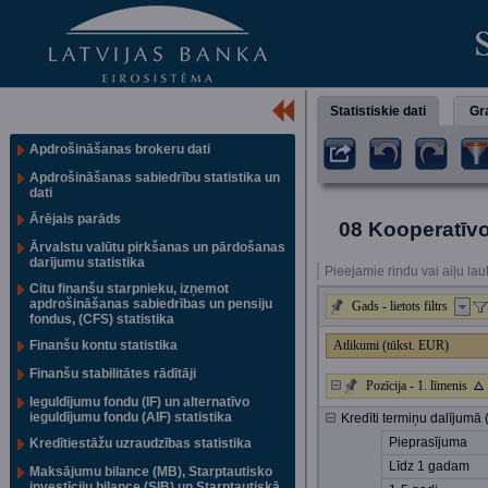
Statistiskie dati
Gra
Apdrošināšanas brokeru dati
Apdrošināšanas sabiedrību statistika un
dati
Ārējais parāds
08 Kooperatīvo
Ārvalstu valūtu pirkšanas un pārdošanas
darījumu statistika
Pieejamie rindu vai aiļu lau
Citu finanšu starpnieku, izņemot
apdrošināšanas sabiedrības un pensiju
Gads - lietots filtrs
fondus, (CFS) statistika
Finanšu kontu statistika
Atlikumi (tūkst. EUR)
Finanšu stabilitātes rādītāji
Pozīcija - 1. līmenis
Ieguldījumu fondu (IF) un alternatīvo
ieguldījumu fondu (AIF) statistika
Kredīti termiņu dalījumā 
Pieprasījuma
Kredītiestāžu uzraudzības statistika
Līdz 1 gadam
Maksājumu bilance (MB), Starptautisko
investīciju bilance (SIB) un Starptautiskā