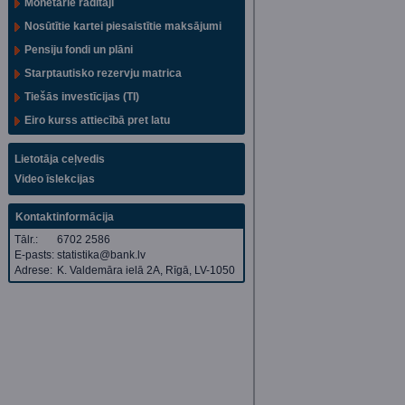
Monetārie rādītāji
Nosūtītie kartei piesaistītie maksājumi
Pensiju fondi un plāni
Starptautisko rezervju matrica
Tiešās investīcijas (TI)
Eiro kurss attiecībā pret latu
Lietotāja ceļvedis
Video īslekcijas
Kontaktinformācija
Tālr.:
6702 2586
E-pasts:
statistika@bank.lv
Adrese:
K. Valdemāra ielā 2A, Rīgā, LV-1050