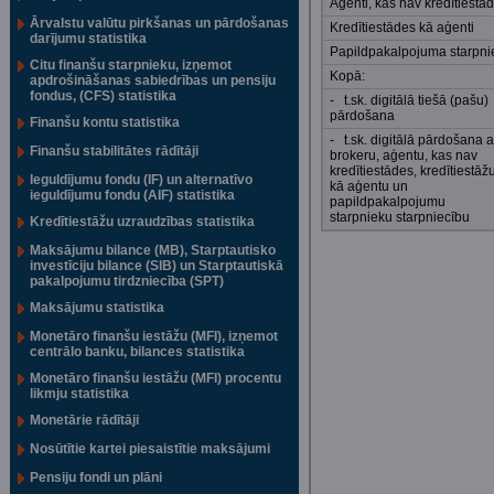
Aģenti, kas nav kredītiestā
Ārvalstu valūtu pirkšanas un pārdošanas
Kredītiestādes kā aģenti
darījumu statistika
Papildpakalpojuma starpni
Citu finanšu starpnieku, izņemot
Kopā:
apdrošināšanas sabiedrības un pensiju
fondus, (CFS) statistika
- t.sk. digitālā tiešā (pašu)
pārdošana
Finanšu kontu statistika
- t.sk. digitālā pārdošana a
Finanšu stabilitātes rādītāji
brokeru, aģentu, kas nav
kredītiestādes, kredītiestāž
Ieguldījumu fondu (IF) un alternatīvo
kā aģentu un
ieguldījumu fondu (AIF) statistika
papildpakalpojumu
starpnieku starpniecību
Kredītiestāžu uzraudzības statistika
Maksājumu bilance (MB), Starptautisko
investīciju bilance (SIB) un Starptautiskā
pakalpojumu tirdzniecība (SPT)
Maksājumu statistika
Monetāro finanšu iestāžu (MFI), izņemot
centrālo banku, bilances statistika
Monetāro finanšu iestāžu (MFI) procentu
likmju statistika
Monetārie rādītāji
Nosūtītie kartei piesaistītie maksājumi
Pensiju fondi un plāni