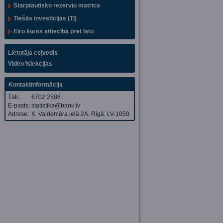
Starptautisko rezervju matrica
Tiešās investīcijas (TI)
Eiro kurss attiecībā pret latu
Lietotāja ceļvedis
Video īslekcijas
Kontaktinformācija
Tālr.:
6702 2586
E-pasts:
statistika@bank.lv
Adrese:
K. Valdemāra ielā 2A, Rīgā, LV-1050