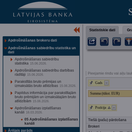
Statistiskie dati
Gra
Apdrošināšanas brokeru dati
Apdrošināšanas sabiedrību statistika un
dati
Apdrošināšanas sabiedrību
statistika
15.06.2026.
Apdrošināšanas sabiedrību darbības
Pieejamie rindu vai aiļu lau
rādītāji
15.06.2026.
Parakstītās bruto prēmijas un
Gads
izmaksātās bruto atlīdzības
15.06.2026.
Papildus informācija par parakstītajām
Summa (tūkst. EUR)
bruto prēmijām un izmaksātajām bruto
atlīdzībām
15.06.2026.
Pozīcija
Apdrošināšanas izplatīšanas
kanāli
16.03.2026.
05 Apdrošināšanas izplatīšanas
Tiešā (pašu) pārdošana
kanāli
Brokeri
Ārējais parāds